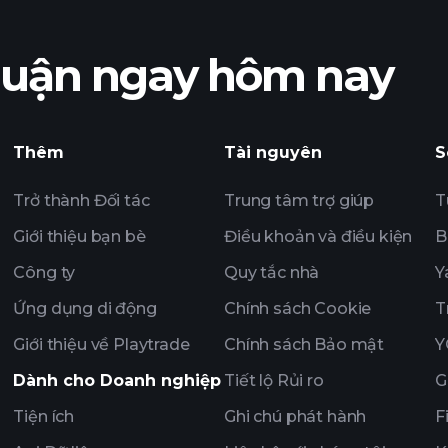
nhuận ngay hôm nay
lợi nhuận
Playtrade Tournam
hàng ngày sử dụng
Thêm
Tài nguyên
S
Tỷ phú
Trở thành Đối tác
Trung tâm trợ giúp
T
Giới thiệu bạn bè
Điều khoản và điều kiện
B
Công ty
Quy tắc nhà
Y
Ứng dụng di động
Chính sách Cookie
T
Giới thiệu về Playtrade
Chính sách Bảo mật
Y
Dành cho Doanh nghiệp
Tiết lộ Rủi ro
G
Tiện ích
Ghi chú phát hành
F