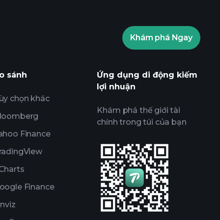
Khám phá Ngay
ents
các thông tin thị trường
 AI
Danh sách theo dõi
o sánh
Ứng dụng di động kiếm
Các Danh mục
lợi nhuận
ùy chọn khác
Khám phá thế giới tài
loomberg
chính trong túi của bạn
ahoo Finance
radingView
Charts
oogle Finance
inviz