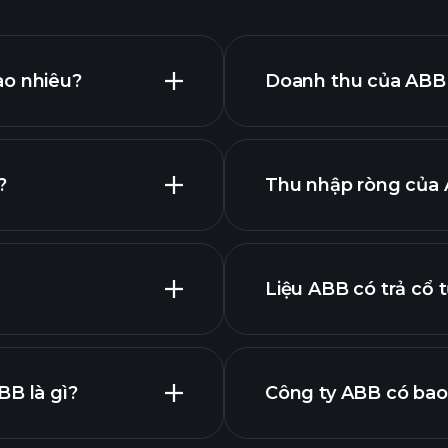
ao nhiêu?
Doanh thu của ABB 
?
Thu nhập ròng của 
nâng cao
chính
Liệu ABB có trả cổ 
tài chính
BB là gì?
Công ty ABB có bao