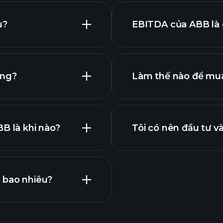
u?
EBITDA của ABB là 
lớn nhất
ông?
Làm thế nào để mua
báo
ABB
B là khi nào?
Tôi có nên đầu tư 
lợi nhuận
 bao nhiêu?
Playtrade Tournam
khuyến nghị