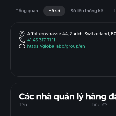
Tổng quan
Hồ sơ
Số liệu thống kê
L
Affolternstrasse 44, Zurich, Switzerland, 8
41 43 317 71 11
https://global.abb/group/en
Các nhà quản lý hàng đ
Tên
Tiêu đề