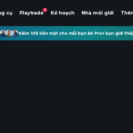
1
ng cụ
Playtrade
Kế hoạch
Nhà môi giới
Thê
Kiếm 10$ tiền mặt cho mỗi bạn bè Pro+ bạn giới thiệ