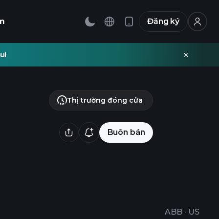
m
Đăng ký
u!
Thị trường đóng cửa
Buôn bán
ABB
·
US