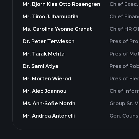
Mr. Bjorn Klas Otto Rosengren
Chief Exec.
Mr. Timo J. Ihamuotila
Chief Finan
Ms. Carolina Yvonne Granat
Chief HR Of
Dr. Peter Terwiesch
Pres of Pr
Mr. Tarak Mehta
Pres of Mot
Dr. Sami Atiya
Pres of Rob
Mr. Morten Wierod
Pres of Ele
Mr. Alec Joannou
Chief Infor
Ms. Ann-Sofie Nordh
Group Sr. V
Mr. Andrea Antonelli
Gen. Couns