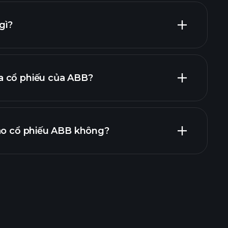
nhà tuyển dụng
gì?
 cổ phiếu của ABB?
 cáo tài chính
vào cổ phiếu ABB không?
ents
nhà môi giới được