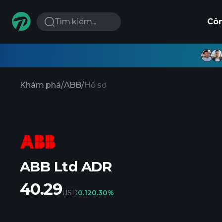
Tìm kiếm...
Cô
Khám phá
/
ABB
/
Hồ sơ
ABB Ltd ADR
40.29
USD
0.12
0.30%