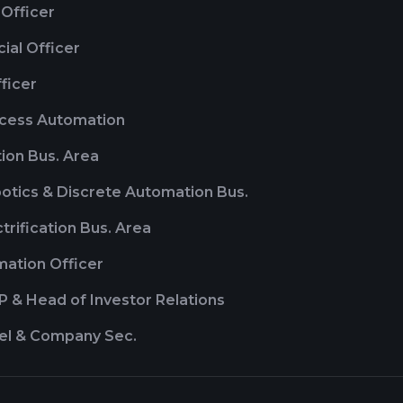
 Officer
cial Officer
ficer
ocess Automation
ion Bus. Area
otics & Discrete Automation Bus.
ctrification Bus. Area
mation Officer
P & Head of Investor Relations
el & Company Sec.