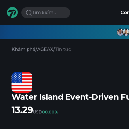
Tìm kiếm...
Cô
Khám phá
/
AGEAX
/
Tin tức
Water Island Event-Driven F
13.29
USD
0
0.00%