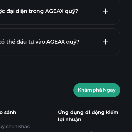
khoản nắm giữ
ợc đại diện trong AGEAX quỹ?
có thể đầu tư vào AGEAX quỹ?
Khám phá Ngay
Playtrade
nhà môi giới được khuyến
o sánh
Ứng dụng di động kiếm
lợi nhuận
ùy chọn khác