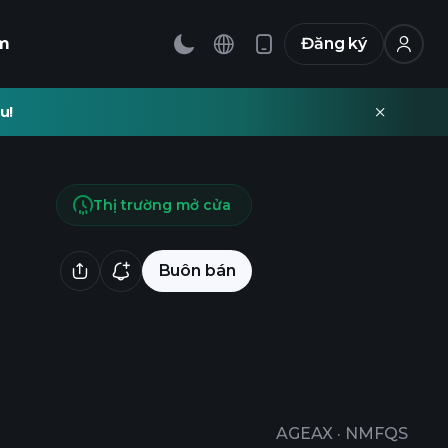
m
Đăng ký
u!
Thị trường mở cửa
Buôn bán
AGEAX
·
NMFQS