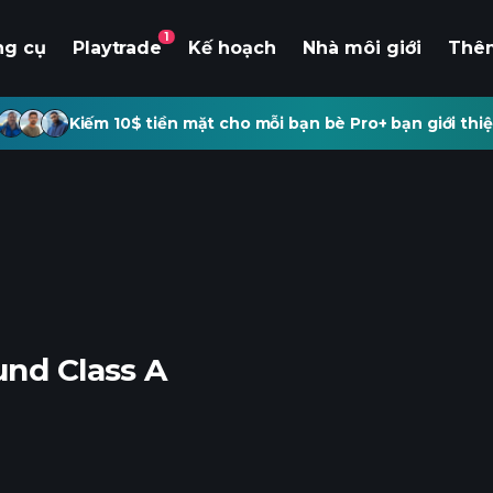
1
ng cụ
Playtrade
Kế hoạch
Nhà môi giới
Thê
Kiếm 10$ tiền mặt cho mỗi bạn bè Pro+ bạn giới thiệ
und Class A