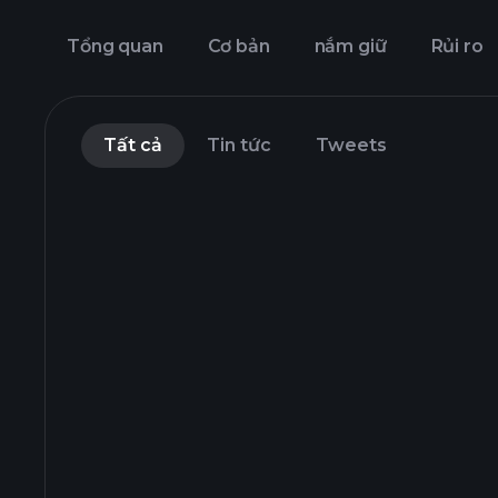
Tổng quan
Cơ bản
nắm giữ
Rủi ro
Tất cả
Tin tức
Tweets