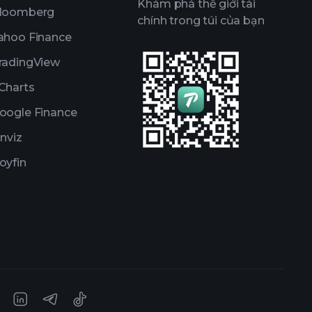
Khám phá thế giới tài
loomberg
chính trong túi của bạn
ahoo Finance
radingView
Charts
oogle Finance
inviz
oyfin