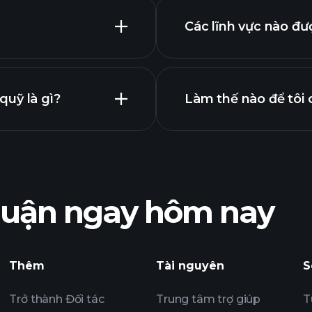
Các lĩnh vực nào đư
 nâng cao
uỹ là gì?
Làm thế nào để tôi 
EAX quỹ
nhuận ngay hôm nay
khoản nắm giữ
Tournaments
Thêm
Tài nguyên
S
nghị
Trở thành Đối tác
Trung tâm trợ giúp
T