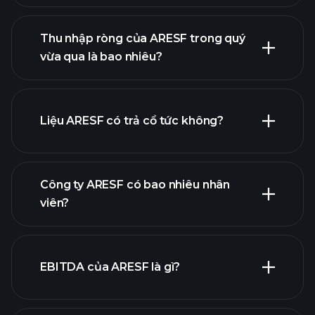
Thu nhập ròng của ARESF trong quý
lợi nhuận của
vừa qua là bao nhiêu?
ARESF
báo cáo tài chính
Liệu ARESF có trả cổ tức không?
báo cáo tài chính
Công ty ARESF có bao nhiêu nhân
viên?
EBITDA của ARESF là gì?
nhà tuyển dụng
lớn nhất