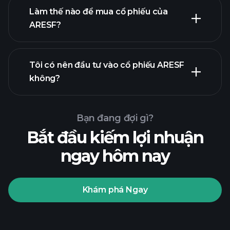
Làm thế nào để mua cổ phiếu của
ARESF?
báo cáo tài chính
Tôi có nên đầu tư vào cổ phiếu ARESF
không?
Bạn đang đợi gì?
Bắt đầu kiếm lợi nhuận
ngay hôm nay
Playtrade
Tournaments
nhà môi
giới được khuyến nghị
Khám phá Ngay