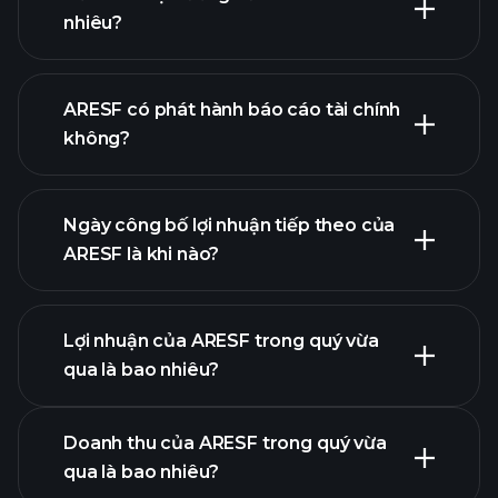
nhiêu?
danh
ARESF có phát hành báo cáo tài chính
sách cổ phiếu của chúng tôi
không?
tài chính của
ARESF
Ngày công bố lợi nhuận tiếp theo của
ARESF là khi nào?
Lợi nhuận của ARESF trong quý vừa
Lịch công bố lợi nhuận
qua là bao nhiêu?
Doanh thu của ARESF trong quý vừa
qua là bao nhiêu?