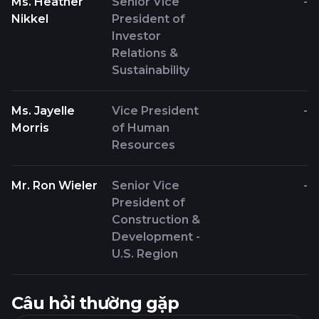
Ms. Heather
Senior Vice
-
Nikkel
President of
Investor
Relations &
Sustainability
Ms. Jayelle
Vice President
-
Morris
of Human
Resources
Mr. Ron Wieler
Senior Vice
-
President of
Construction &
Development -
U.S. Region
Câu hỏi thường gặp