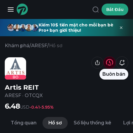
Bắt Đầu
Kiếm 10$ tiền mặt cho mỗi bạn bè
Pro+ bạn giới thiệu!
Khám phá
/
ARESF
/
Hồ sơ
Buôn bán
BỎ
Artis REIT
ARESF
·
OTCQX
6.48
USD
-0.41
-5.95%
Tổng quan
Hồ sơ
Số liệu thống kê
Lợi