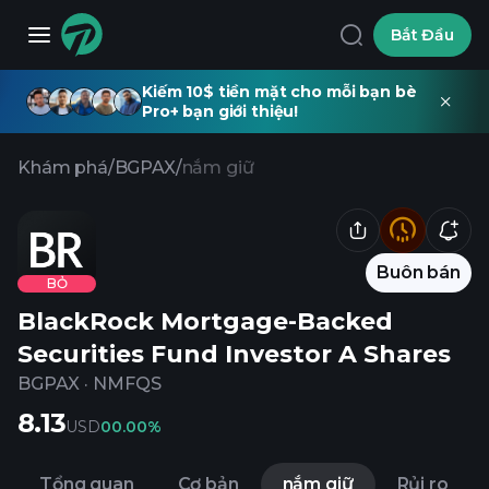
Bắt Đầu
Kiếm 10$ tiền mặt cho mỗi bạn bè
Pro+ bạn giới thiệu!
Khám phá
/
BGPAX
/
nắm giữ
Buôn bán
BỎ
BlackRock Mortgage-Backed
Securities Fund Investor A Shares
BGPAX
·
NMFQS
8.13
USD
0
0.00%
Tổng quan
Cơ bản
nắm giữ
Rủi ro