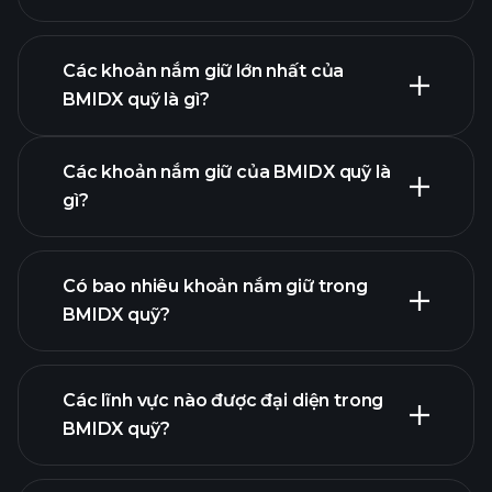
biểu đồ nâng cao
Các khoản nắm giữ lớn nhất của
BMIDX quỹ là gì?
biểu đồ
BMIDX quỹ
Các khoản nắm giữ của BMIDX quỹ là
gì?
Có bao nhiêu khoản nắm giữ trong
khoản nắm giữ
BMIDX quỹ?
khoản nắm giữ
Các lĩnh vực nào được đại diện trong
khoản nắm giữ
BMIDX quỹ?