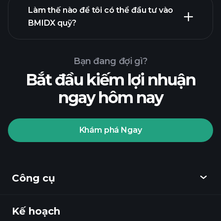
Làm thế nào để tôi có thể đầu tư vào
BMIDX quỹ?
Bạn đang đợi gì?
Bắt đầu kiếm lợi nhuận
ngay hôm nay
Playtrade
Khám phá Ngay
Tournaments
nhà môi
giới được khuyến nghị
Công cụ
Kế hoạch
Khám phá