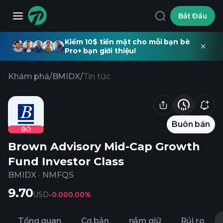
Bắt Đầu
Kiếm 10$ tiền mặt cho mỗi bạn bè
Pro+ bạn giới thiệu!
Khám phá
/
BMIDX
/
Tin tức
Buôn bán
BỎ
Brown Advisory Mid-Cap Growth
Fund Investor Class
BMIDX
·
NMFQS
9.70
USD
-0.00
0.00%
Tổng quan
Cơ bản
nắm giữ
Rủi ro