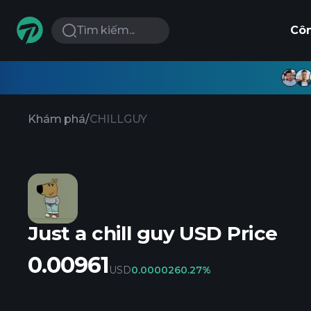
Tìm kiếm...
Cô
Khám phá
/
CHILLGUY
Just a chill guy USD Price
0.00961
USD
0.000026
0.27%