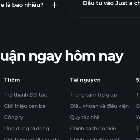
Đầu tư vào Just a c
ce là bao nhiêu?
nhà
Các giải đấu 
ồ Just a chill guy
trường hàng ngày 
đầu tư của tỷ phú
nhuận ngay hôm nay
Các giải đấu 
trường hàng ngày 
theo dõi
Thêm
Tài nguyên
S
mục đầu tư của tỷ
Trở thành Đối tác
Trung tâm trợ giúp
T
Giới thiệu bạn bè
Điều khoản và điều kiện
B
Công ty
Quy tắc nhà
Y
Ứng dụng di động
Chính sách Cookie
T
Giới thiệu về Playtrade
Chính sách Bảo mật
Y