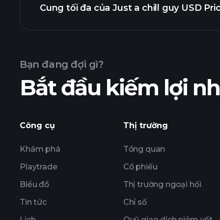
Cung tối đa của Just a chill guy USD Pri
biểu đ
USD Price
Bạn đang đợi gì?
Bắt đầu kiếm lợi 
Công cụ
Thị trường
Khám phá
Tổng quan
Playtrade
Cổ phiếu
Biểu đồ
Thị trường ngoại hối
Tin tức
Chỉ số
Lịch
Quỹ giao dịch niêm yết