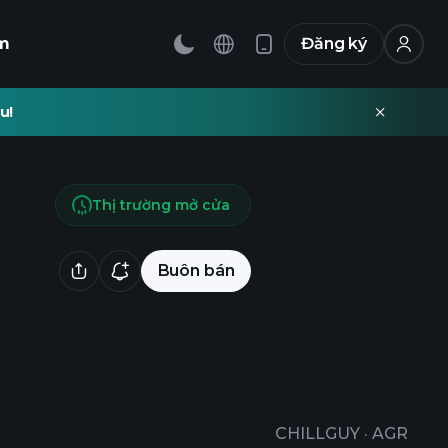
m
Đăng ký
u!
Thị trường mở cửa
Buôn bán
CHILLGUY
·
AGR