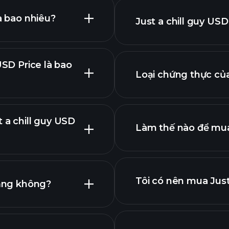
à bao nhiêu?
Just a chill guy US
USD Price là bao
Loại chứng thực của 
 a chill guy USD
h sách tiền điện tử
Làm thế nào để mua 
Tôi có nên mua Just
tăng không?