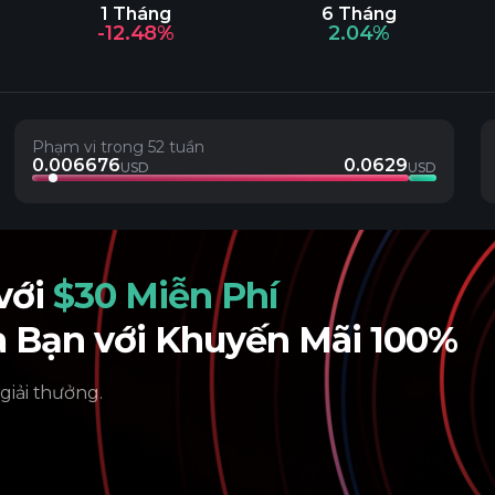
1 Tháng
6 Tháng
-12.48%
2.04%
Phạm vi trong 52 tuần
0.006676
0.0629
USD
USD
 với
$30 Miễn Phí
a Bạn với Khuyến Mãi 100%
 giải thưởng.