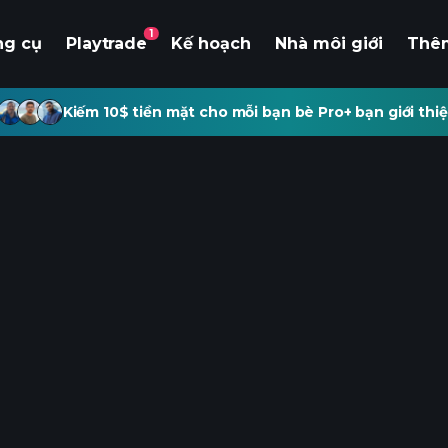
1
ng cụ
Playtrade
Kế hoạch
Nhà môi giới
Thê
Kiếm 10$ tiền mặt cho mỗi bạn bè Pro+ bạn giới thiệ