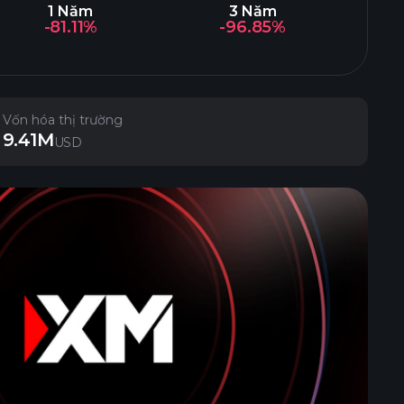
1 Năm
3 Năm
-81.11%
-96.85%
Vốn hóa thị trường
9.41M
USD