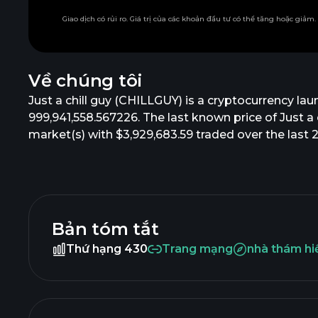
Giao dịch có rủi ro. Giá trị của các khoản đầu tư có thể tăng hoặc giảm
Về chúng tôi
Just a chill guy (CHILLGUY) is a cryptocurrency lau
999,941,558.567226. The last known price of Just a c
market(s) with $3,929,683.59 traded over the last 2
Bản tóm tắt
Thứ hạng 430
Trang mạng
nhà thám h