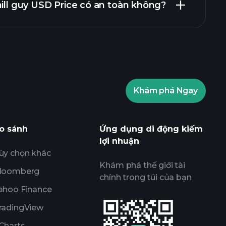
hill guy USD Price có an toàn không?
Các giải đấu Playtrade
 môi giới được đề xuất
Playtrade
Thông tin thị
sử dụng AI
Các danh mục
Playtrade
Thông tin thị
Khám phá Ngay
sử dụng AI
Danh sách
Các danh
o sánh
Ứng dụng di động kiếm
 phú
lợi nhuận
ùy chọn khác
Khám phá thế giới tài
loomberg
chính trong túi của bạn
ahoo Finance
radingView
Charts