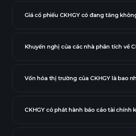
Giá cổ phiếu CKHGY có đang tăng khôn
Khuyến nghị của các nhà phân tích về C
biểu đồ C
Vốn hóa thị trường của CKHGY là bao n
danh sách cổ phiếu củ
CKHGY có phát hành báo cáo tài chính 
tài chính của 