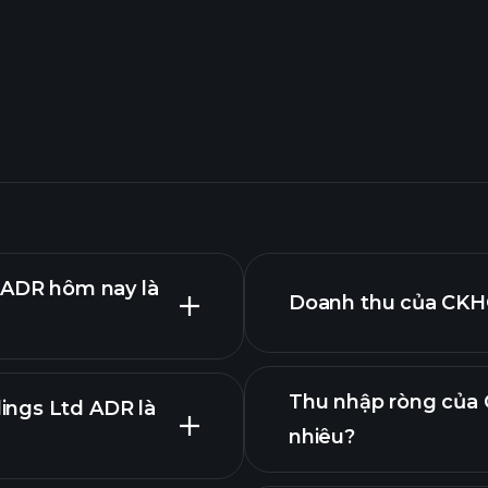
d ADR hôm nay là
Doanh thu của CKHG
Thu nhập ròng của 
ings Ltd ADR là
nhiêu?
báo cáo tài chính