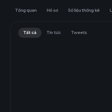
Tổng quan
Hồ sơ
Số liệu thống kê
L
Tất cả
Tin tức
Tweets