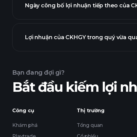
Ngày công bố lợi nhuận tiếp theo của C
Lịch cô
Lợi nhuận của CKHGY trong quý vừa qua
Bạn đang đợi gì?
Bắt đầu kiếm lợi 
lợi nhuận 
Công cụ
Thị trường
Khám phá
Tổng quan
Playtrade
Cổ phiếu