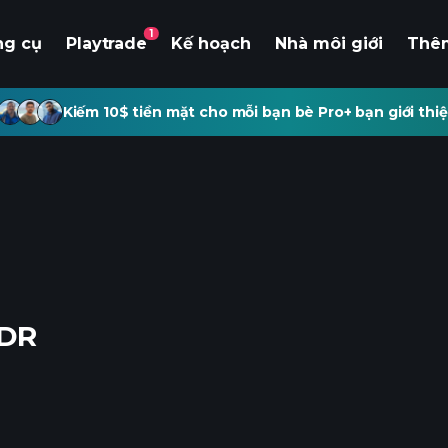
1
ng cụ
Playtrade
Kế hoạch
Nhà môi giới
Thê
Kiếm 10$ tiền mặt cho mỗi bạn bè Pro+ bạn giới thiệ
ADR