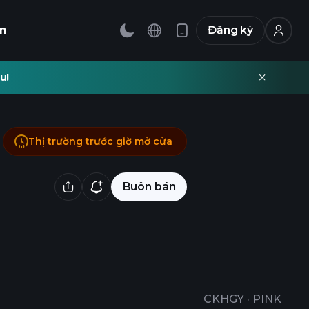
m
Đăng ký
u!
Thị trường trước giờ mở cửa
Buôn bán
CKHGY
·
PINK