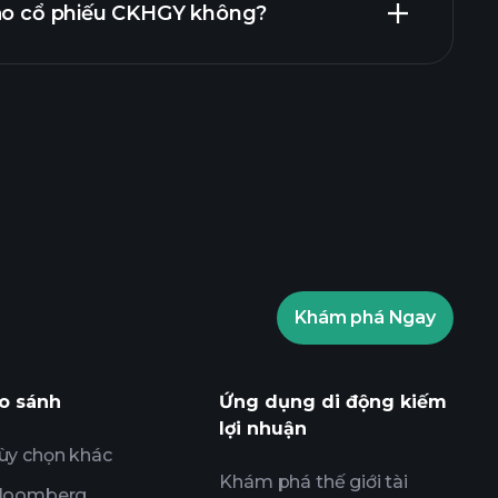
vào cổ phiếu CKHGY không?
ents
nhà môi giới được
Khám phá Ngay
ents
các thông tin thị trường
 AI
Danh sách theo dõi
Các Danh mục
o sánh
Ứng dụng di động kiếm
lợi nhuận
ùy chọn khác
Khám phá thế giới tài
loomberg