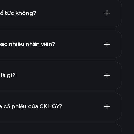
cổ tức không?
ao nhiêu nhân viên?
nhà tuyển
là gì?
a cổ phiếu của CKHGY?
báo cáo tài chính