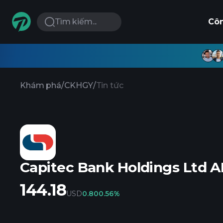
Tìm kiếm...
Cô
Khám phá
/
CKHGY
/
Tin tức
Capitec Bank Holdings Ltd 
144.18
USD
0.80
0.56%