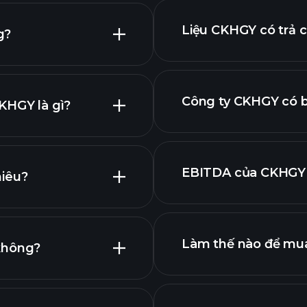
Liệu CKHGY có trả 
g?
báo cáo tài chính
Công ty CKHGY có b
KHGY là gì?
KHGY
EBITDA của CKHGY 
hiêu?
dụng lớn nhất
a chúng tôi
Làm thế nào để mu
không?
CKHGY