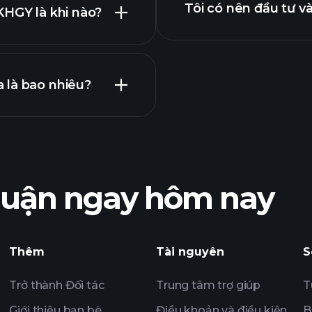
Tôi có nên đầu tư 
KHGY là khi nào?
ng bố lợi nhuận
 là bao nhiêu?
Playtrade Tournam
khuyến nghị
nhuận ngay hôm nay
của CKHGY
Playtrade Tournam
hàng ngày sử dụng
Thêm
Tài nguyên
S
Tỷ phú
Trở thành Đối tác
Trung tâm trợ giúp
T
Giới thiệu bạn bè
Điều khoản và điều kiện
B