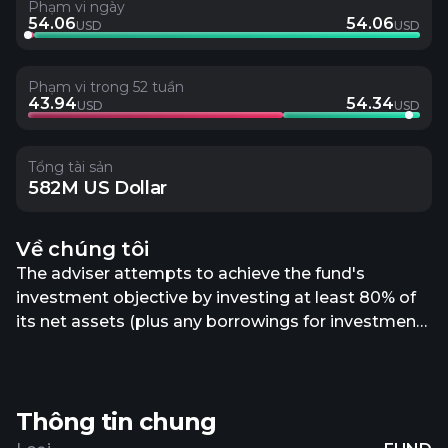
Phạm vi ngày
54.06
54.06
USD
USD
Phạm vi trong 52 tuần
43.94
54.34
USD
USD
Tổng tài sản
582M US Dollar
Về chúng tôi
The adviser attempts to achieve the fund's
investment objective by investing at least 80% of
its net assets (plus any borrowings for investment
purposes) in equity securities of large-
capitalization companies. The adviser defines
large-capitalization companies as those whose
Thông tin chung
market capitalization, at the time of purchase, are
consistent with the market capitalizations of