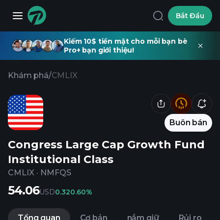
Bắt Đầu
Kiếm 10$ tiền mặt cho mỗi bạn bè
Pro+ bạn giới thiệu!
Khám phá
/
CMLIX
Buôn bán
Congress Large Cap Growth Fund
Institutional Class
CMLIX
·
NMFQS
54.06
USD
0.32
0.60%
Tổng quan
Cơ bản
nắm giữ
Rủi ro