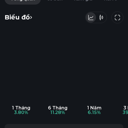
Biểu đồ
1 Tháng
6 Tháng
1 Năm
3
3.80%
11.28%
6.15%
3