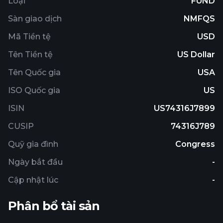
Loại
FUND
companies in the Russell 1000® Growth Index.
Sàn giao dịch
NMFQS
Mã Tiền tệ
USD
Tên Tiền tệ
US Dollar
Tên Quốc gia
USA
ISO Quốc gia
US
ISIN
US74316J7899
CUSIP
74316J789
Quỹ gia đình
Congress
Ngày bắt đầu
-
Cập nhật lúc
-
Phân bổ tài sản