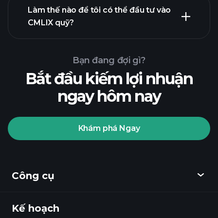
Làm thế nào để tôi có thể đầu tư vào
CMLIX quỹ?
Bạn đang đợi gì?
Bắt đầu kiếm lợi nhuận
ngay hôm nay
Playtrade
Khám phá Ngay
Tournaments
nhà môi
giới được khuyến nghị
Công cụ
Kế hoạch
Khám phá