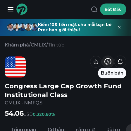
Bắt Đầu
Kiếm 10$ tiền mặt cho mỗi bạn bè
Pro+ bạn giới thiệu!
Khám phá
/
CMLIX
/
Tin tức
Buôn bán
Congress Large Cap Growth Fund
Institutional Class
CMLIX
·
NMFQS
54.06
USD
0.32
0.60%
Tổng quan
Cơ bản
nắm giữ
Rủi ro