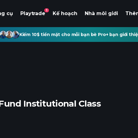
1
ng cụ
Playtrade
Kế hoạch
Nhà môi giới
Thê
Kiếm 10$ tiền mặt cho mỗi bạn bè Pro+ bạn giới thiệ
und Institutional Class