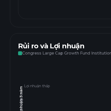
Rủi ro và Lợi nhuận
Congress Large Cap Growth Fund Institution
Lợi nhuận thấp
Tổng lợi nhuận 3 năm
Lợi nhuận cao
Lợi nhuận thấp