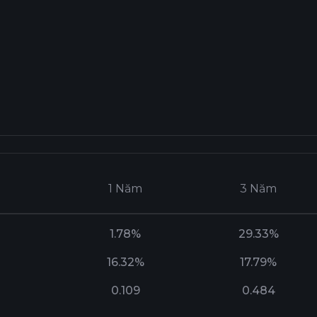
1 Năm
3 Năm
1.78%
29.33%
16.32%
17.79%
0.109
0.484