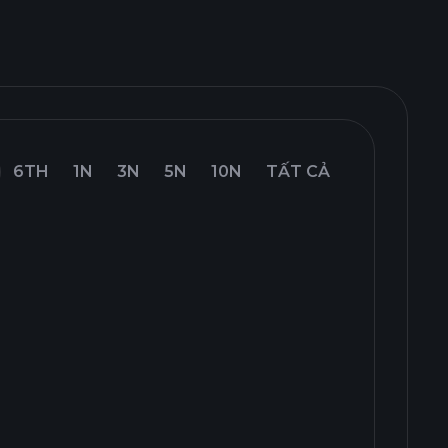
6TH
1N
3N
5N
10N
TẤT CẢ