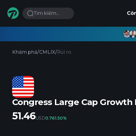
Tìm kiếm...
Cô
Khám phá
/
CMLIX
/
Rủi ro
Congress Large Cap Growth F
51.46
USD
0.76
1.50%