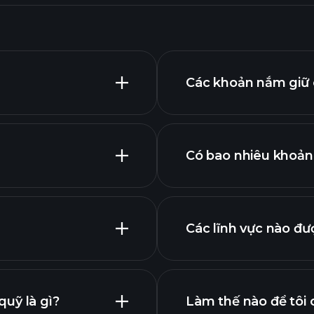
Các khoản nắm giữ 
Có bao nhiêu khoản
Các lĩnh vực nào đư
g cao
uỹ là gì?
Làm thế nào để tôi 