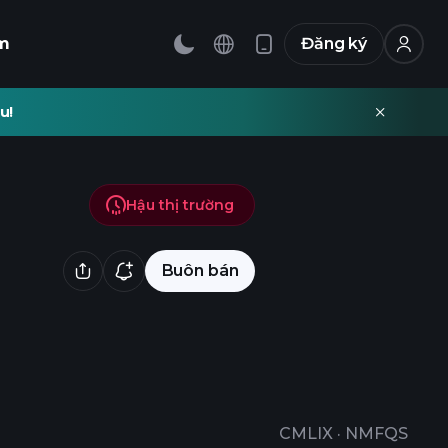
m
Đăng ký
u!
Hậu thị trường
Buôn bán
CMLIX
·
NMFQS