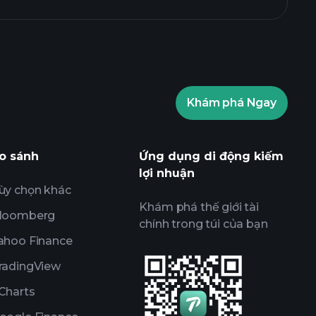
Khám phá Ngay
Playtrade
nhà môi giới được khuyến
o sánh
Ứng dụng di động kiếm
lợi nhuận
ùy chọn khác
Khám phá thế giới tài
loomberg
chính trong túi của bạn
ahoo Finance
radingView
Charts