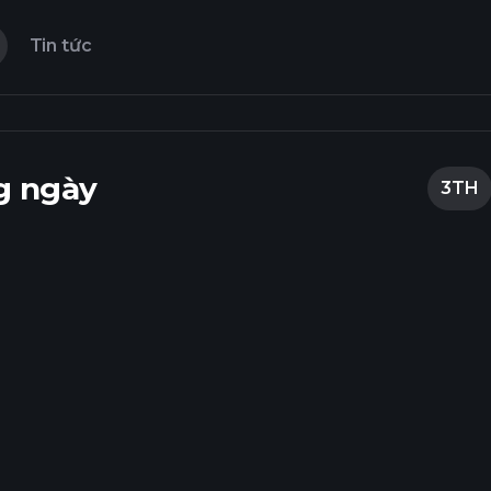
Tin tức
g ngày
3TH