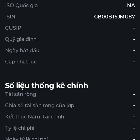
ISO Quốc gia
NA
ISIN
GB00B15JMG87
CUSIP
-
Quỹ gia đình
-
Ngày bắt đầu
-
Cập nhật lúc
-
Số liệu thống kê chính
Tài sản ròng
-
Chia sẻ tài sản ròng của lớp
-
Kết thúc Năm Tài chính
-
Tỷ lệ chi phí
-
Ngày tỷ lệ chi phí
-