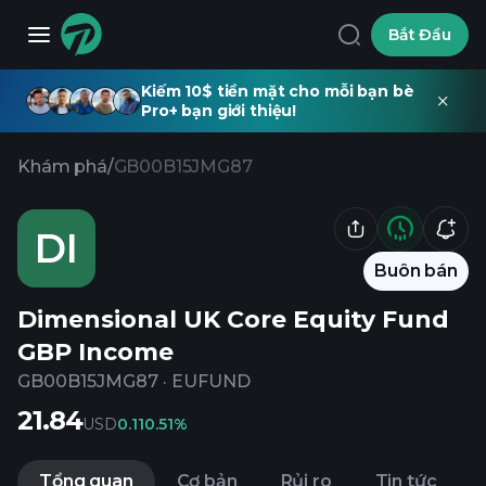
Bắt Đầu
Kiếm 10$ tiền mặt cho mỗi bạn bè
Pro+ bạn giới thiệu!
Khám phá
/
GB00B15JMG87
DI
Buôn bán
Dimensional UK Core Equity Fund
GBP Income
GB00B15JMG87
·
EUFUND
21.84
USD
0.11
0.51%
Tổng quan
Cơ bản
Rủi ro
Tin tức