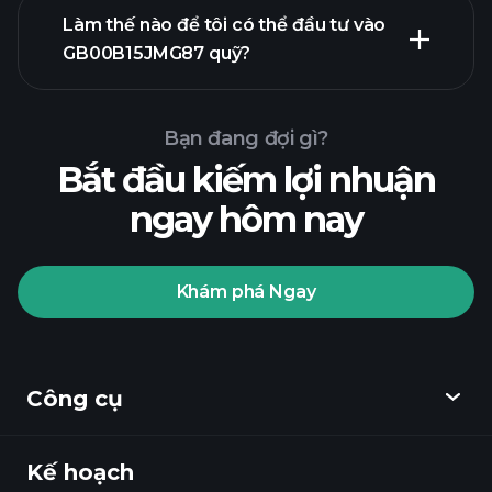
biểu đồ nâng cao
Làm thế nào để tôi có thể đầu tư vào
GB00B15JMG87 quỹ?
biểu đồ
GB00B15JMG87 quỹ
Bạn đang đợi gì?
Bắt đầu kiếm lợi nhuận
ngay hôm nay
Khám phá Ngay
Playtrade Tournaments
nhà môi giới được khuyến nghị
Công cụ
Kế hoạch
Khám phá