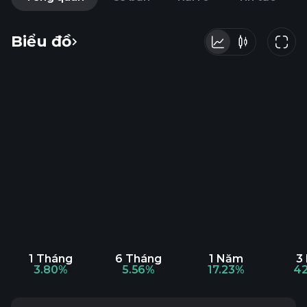
Biểu đồ
1 Tháng
6 Tháng
1 Năm
3
3.80%
5.56%
17.23%
42