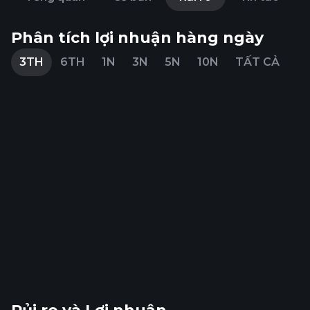
Phân tích lợi nhuận hàng ngày
3TH
6TH
1N
3N
5N
10N
TẤT CẢ