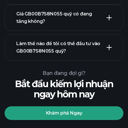
Giá GB00B7S8N055 quỹ có đang
tăng không?
biểu đồ nâng cao
Làm thế nào để tôi có thể đầu tư vào
GB00B7S8N055 quỹ?
biểu đồ
GB00B7S8N055 quỹ
Bạn đang đợi gì?
Bắt đầu kiếm lợi nhuận
ngay hôm nay
Khám phá Ngay
Playtrade Tournaments
nhà môi giới được khuyến nghị