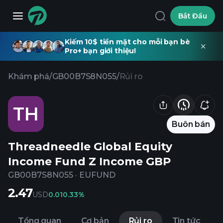
Bắt Đầu
Kiếm 10$ tiền mặt cho mỗi bạn bè
Pro+ bạn giới thiệu!
Khám phá
/
GB00B7S8N055
/
Rủi ro
TH
Buôn bán
Threadneedle Global Equity
Income Fund Z Income GBP
GB00B7S8N055
·
EUFUND
2.47
USD
0.01
0.33%
Tổng quan
Cơ bản
Rủi ro
Tin tức