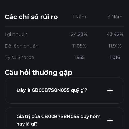
Các chỉ số rủi ro
1 Năm
3 Năm
Lợi nhuận
24.23%
43.42%
Độ lệch chuẩn
11.05%
11.91%
Tỷ số Sharpe
1.955
1.016
Câu hỏi thường gặp
Đây là GB00B7S8N055 quỹ gì?
Giá trị của GB00B7S8N055 quỹ hôm
nay là gì?