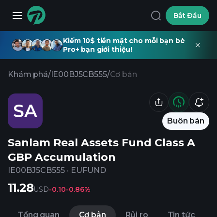
Bắt Đầu
Kiếm 10$ tiền mặt cho mỗi bạn bè
Pro+ bạn giới thiệu!
Khám phá
/
IE00BJ5CB555
/
Cơ bản
SA
Buôn bán
Sanlam Real Assets Fund Class A
GBP Accumulation
IE00BJ5CB555
·
EUFUND
11.28
USD
-0.10
-0.86%
Tổng quan
Cơ bản
Rủi ro
Tin tức