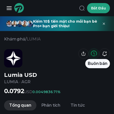
Bắt Đầu
Kiếm 10$ tiền mặt cho mỗi bạn bè
Pro+ bạn giới thiệu!
Khám phá
/
LUMIA
Buôn bán
Lumia USD
LUMIA
·
AGR
0.0792
USD
0.004983
6.71%
Tổng quan
Phân tích
Tin tức