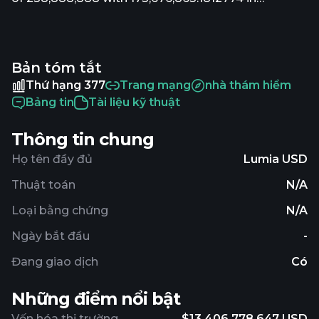
circulation. The last known price of Lumia is
0.07678111 USD and is up 3.05 over the last 24
hours. It is currently trading on 90 active market(s)
Bản tóm tắt
with $4,583,878.74 traded over the last 24 hours.
More information can be found at
Thứ hạng 377
Trang mạng
nhà thám hiểm
https://lumia.org/.
Bảng tin
Tài liệu kỹ thuật
Thông tin chung
Họ tên đầy đủ
Lumia USD
Thuật toán
N/A
Loại bằng chứng
N/A
Ngày bắt đầu
-
Đang giao dịch
Có
Những điểm nổi bật
Vốn hóa thị trường
$13,406,778.647 USD