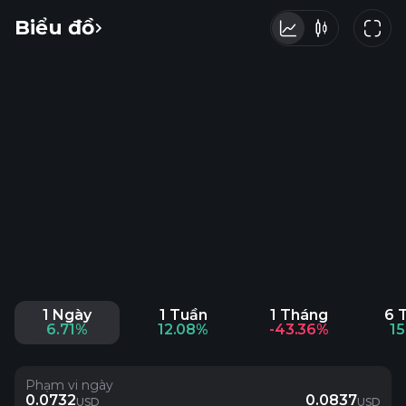
Biểu đồ
1 Ngày
1 Tuần
1 Tháng
6 
6.71%
12.08%
-43.36%
1
Phạm vi ngày
0.0732
0.0837
USD
USD