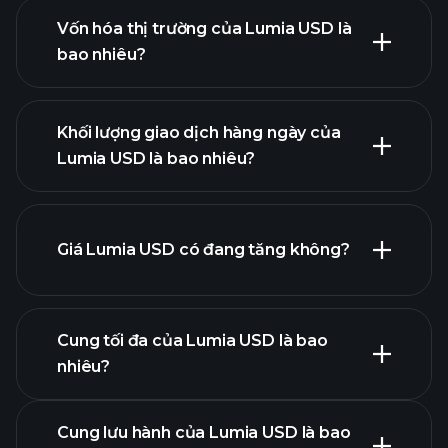
Vốn hóa thị trường của Lumia USD là
bao nhiêu?
biểu đồ
nâng cao
danh
Khối lượng giao dịch hàng ngày của
sách tiền điện tử
Lumia USD là bao nhiêu?
Giá Lumia USD có đang tăng không?
danh sách này
Cung tối đa của Lumia USD là bao
nhiêu?
biểu đồ
Cung lưu hành của Lumia USD là bao
Lumia USD