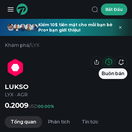
Bắt Đầu
Kiếm 10$ tiền mặt cho mỗi bạn bè
Pro+ bạn giới thiệu!
Khám phá
/
LYX
Buôn bán
LUKSO
LYX
·
AGR
0.2009
USD
0
0.00%
Tổng quan
Phân tích
Tin tức