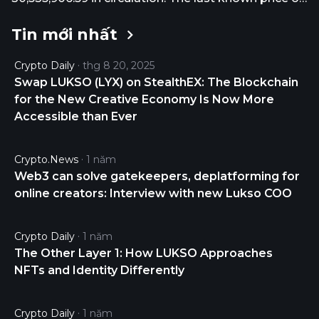
LUKSO is 0.21907045 USD and is up 3.53 over the
Tin mới nhất
last 24 hours. It is currently trading on 18 active
market(s) with $88,994.74 traded over the last 24
Crypto Daily
thg 8 20, 2025
hours. More information can be found at
Swap LUKSO (LYX) on StealthEX: The Blockchain
https://lukso.network/.
for the New Creative Economy Is Now More
Accessible than Ever
Crypto.news
1 năm
Web3 can solve gatekeepers, deplatforming for
online creators: Interview with new Lukso COO
Crypto Daily
1 năm
The Other Layer 1: How LUKSO Approaches
NFTs and Identity Differently
Crypto Daily
1 năm