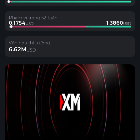
Phạm vi trong 52 tuần
0.1754
1.3860
USD
USD
Vốn hóa thị trường
6.62M
USD