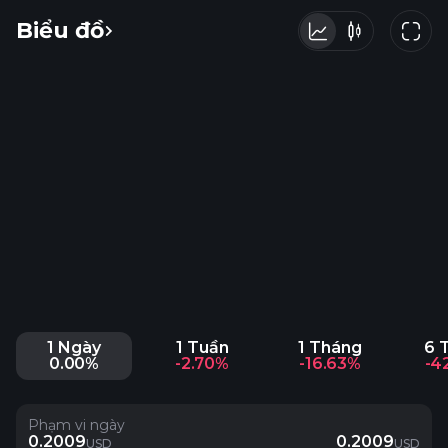
Biểu đồ
1 Ngày
1 Tuần
1 Tháng
6 
0.00%
-2.70%
-16.63%
-4
Phạm vi ngày
0.2009
0.2009
USD
USD