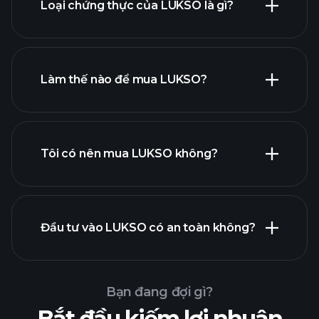
Loại chứng thực của LUKSO là gì?
Làm thế nào để mua LUKSO?
Tôi có nên mua LUKSO không?
Đầu tư vào LUKSO có an toàn không?
Các giải đấu Playtrade
nhà môi giới được đề xuất
Các giải đấu Playtrade
Thông
tin thị trường hàng ngày sử dụng AI
Bạn đang đợi gì?
Các danh mục đầu tư của tỷ
Bắt đầu kiếm lợi nhuận