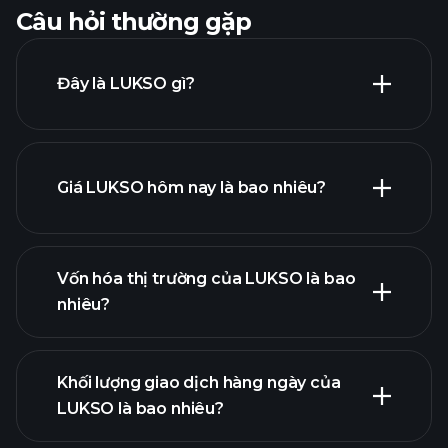
Câu hỏi thường gặp
Đây là LUKSO gì?
Giá LUKSO hôm nay là bao nhiêu?
Vốn hóa thị trường của LUKSO là bao
nhiêu?
biểu đồ nâng cao
danh
Khối lượng giao dịch hàng ngày của
sách tiền điện tử
LUKSO là bao nhiêu?