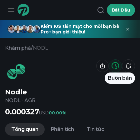
Bắt Đầu
Kiếm 10$ tiền mặt cho mỗi bạn bè
Pro+ bạn giới thiệu!
Khám phá
/
NODL
Buôn bán
Nodle
NODL
·
AGR
0.000327
USD
0
0.00%
Tổng quan
Phân tích
Tin tức