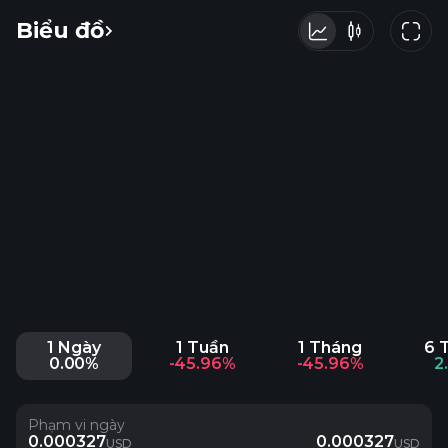
Biểu đồ
1 Ngày
1 Tuần
1 Tháng
6 
0.00%
-45.96%
-45.96%
2
Phạm vi ngày
0.000327
0.000327
USD
USD