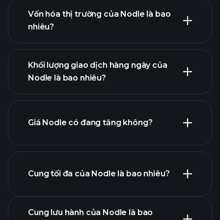
Vốn hóa thị trường của Nodle là bao
nhiêu?
biểu đồ nâng cao
danh
Khối lượng giao dịch hàng ngày của
sách tiền điện tử
Nodle là bao nhiêu?
Giá Nodle có đang tăng không?
danh
sách này
Cung tối đa của Nodle là bao nhiêu?
biểu đồ
Cung lưu hành của Nodle là bao
Nodle