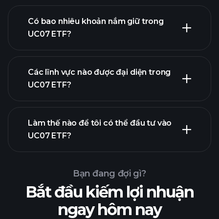
Có bao nhiêu khoản nắm giữ trong
khoản
UC07 ETF?
nắm giữ
khoản nắm giữ
Các lĩnh vực nào được đại diện trong
khoản nắm giữ
UC07 ETF?
Làm thế nào để tôi có thể đầu tư vào
UC07 ETF?
Bạn đang đợi gì?
Bắt đầu kiếm lợi nhuận
ngay hôm nay