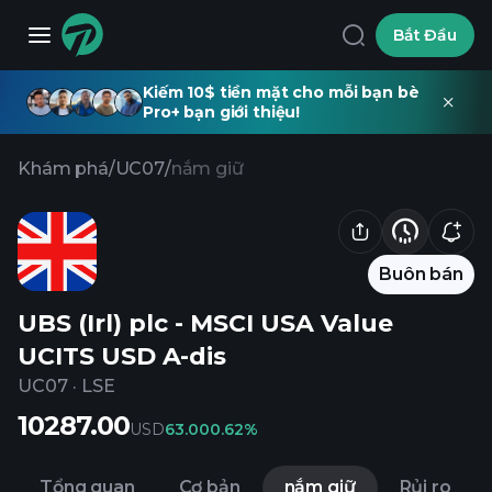
Bắt Đầu
Kiếm 10$ tiền mặt cho mỗi bạn bè
Pro+ bạn giới thiệu!
Khám phá
/
UC07
/
nắm giữ
Buôn bán
UBS (Irl) plc - MSCI USA Value
UCITS USD A-dis
UC07
·
LSE
10287.00
USD
63.00
0.62%
Tổng quan
Cơ bản
nắm giữ
Rủi ro