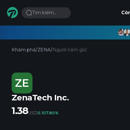
Tìm kiếm...
Cô
Khám phá
/
ZENA
/
Người nắm giữ
ZE
ZenaTech Inc.
1.38
USD
0.10
7.80%