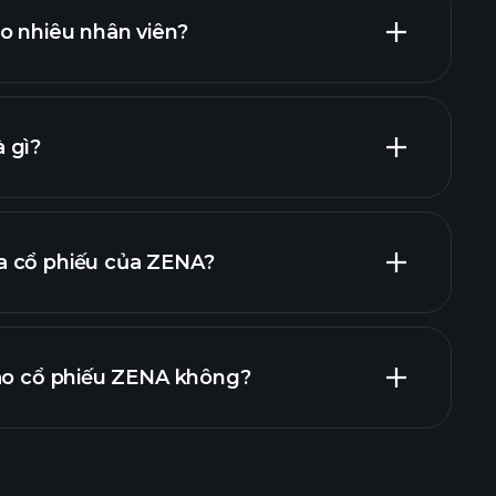
cổ phiếu trả cổ tức cao
o nhiêu nhân viên?
nhà tuyển dụng
 gì?
a cổ phiếu của ZENA?
báo cáo tài chính
vào cổ phiếu ZENA không?