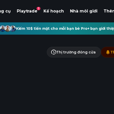
1
ng cụ
Playtrade
Kế hoạch
Nhà môi giới
Thê
Kiếm 10$ tiền mặt cho mỗi bạn bè Pro+ bạn giới thiệ
Thị trường đóng cửa
T