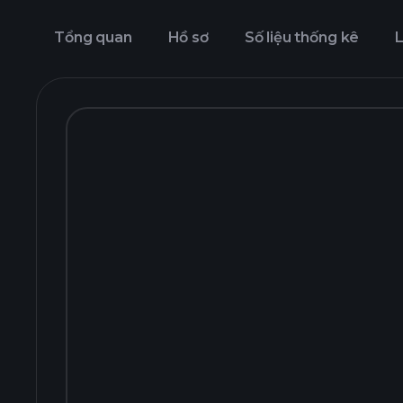
Tổng quan
Hồ sơ
Số liệu thống kê
L