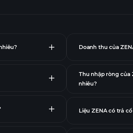
nhiêu?
Doanh thu của ZENA
Thu nhập ròng của 
nhiêu?
ng cao
báo cáo tài 
?
Liệu ZENA có trả c
báo cáo tài 