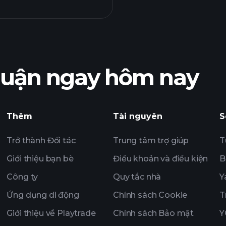
Playtrade T
được khuyến nghị
nhuận ngay hôm nay
lợi
Playtrade Tournam
hàng ngày sử dụng
Thêm
Tài nguyên
S
Tỷ phú
Trở thành Đối tác
Trung tâm trợ giúp
T
Giới thiệu bạn bè
Điều khoản và điều kiện
B
Công ty
Quy tắc nhà
Y
Ứng dụng di động
Chính sách Cookie
T
Giới thiệu về Playtrade
Chính sách Bảo mật
Y