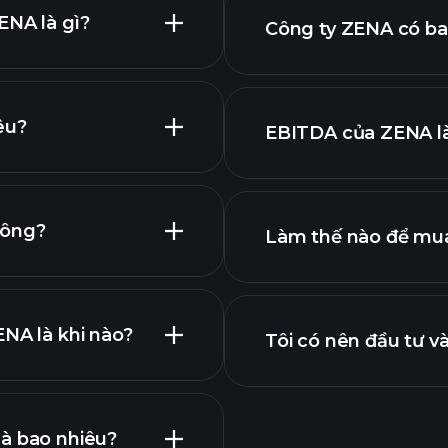
ENA là gì?
Công ty ZENA có ba
NA
êu?
EBITDA của ZENA là
lớn nhất
a chúng tôi
hông?
Làm thế nào để mu
ZENA
ENA là khi nào?
Tôi có nên đầu tư 
Lịch công bố lợi
là bao nhiêu?