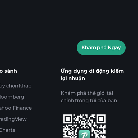
ournaments
nhà môi giới
Khám phá Ngay
ents
các thông tin thị trường
 AI
Danh sách theo dõi
o sánh
Ứng dụng di động kiếm
Các Danh mục
lợi nhuận
ùy chọn khác
Khám phá thế giới tài
loomberg
chính trong túi của bạn
ahoo Finance
radingView
Charts