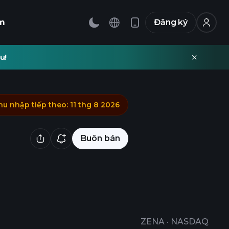
m
Đăng ký
u!
hu nhập tiếp theo
:
11 thg 8 2026
Buôn bán
ZENA
·
NASDAQ