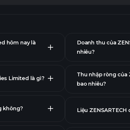
ed hôm nay là
Doanh thu của ZEN
nhiêu?
Thu nhập ròng của
s Limited là gì?
bao nhiêu?
báo
g không?
Liệu ZENSARTECH c
báo cáo tài 