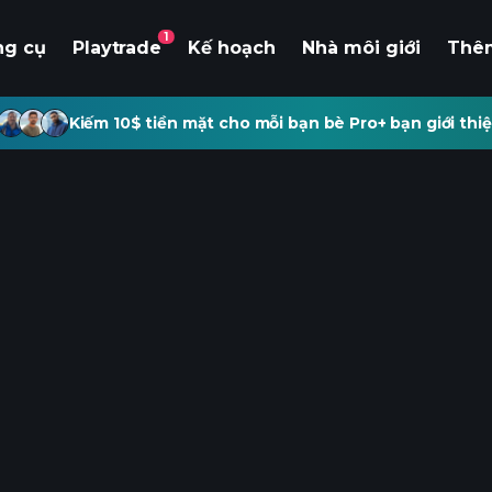
1
ng cụ
Playtrade
Kế hoạch
Nhà môi giới
Thê
Kiếm 10$ tiền mặt cho mỗi bạn bè Pro+ bạn giới thiệ