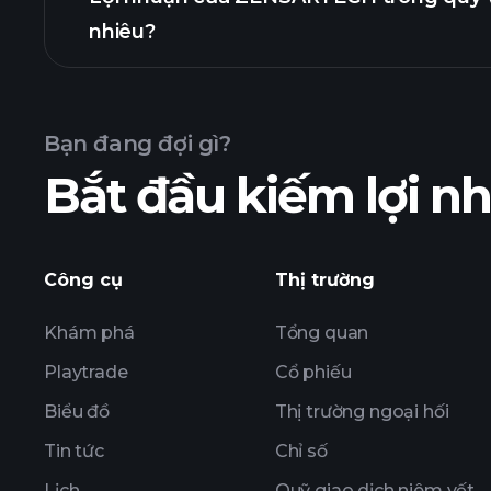
nhiêu?
nhuận
Bạn đang đợi gì?
Bắt đầu kiếm lợi 
lợi nhuận của ZENSARTECH
Công cụ
Thị trường
Khám phá
Tổng quan
Playtrade
Cổ phiếu
Biểu đồ
Thị trường ngoại hối
Tin tức
Chỉ số
Lịch
Quỹ giao dịch niêm yết