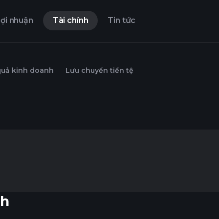
ợi nhuận
Tài chính
Tin tức
quả kinh doanh
Lưu chuyển tiền tệ
nh