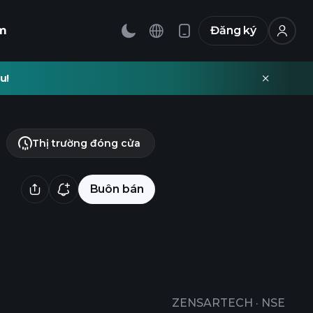
m
Đăng ký
u!
Thị trường đóng cửa
Buôn bán
ZENSARTECH
·
NSE