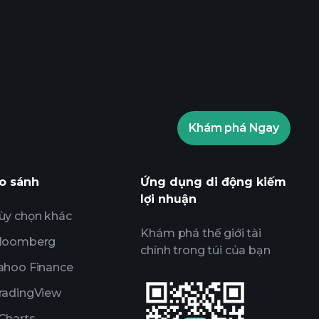
ournaments
nhà môi giới
Khám phá Ngay
ournaments
các thông tin thị
sử dụng AI
Danh sách
Các
o sánh
Ứng dụng di động kiếm
lợi nhuận
ùy chọn khác
Khám phá thế giới tài
loomberg
chính trong túi của bạn
ahoo Finance
radingView
Charts