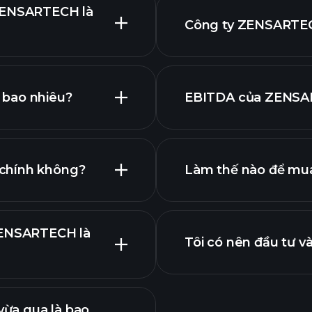
 ZENSARTECH là
Công ty ZENSARTEC
đồ ZENSARTECH
 bao nhiêu?
EBITDA của ZENSAR
nhà tuyển dụn
ếu của chúng tôi
 chính không?
Làm thế nào để mu
 ZENSARTECH
chính
 ZENSARTECH là
Tôi có nên đầu tư 
ừa qua là bao
ch công bố lợi