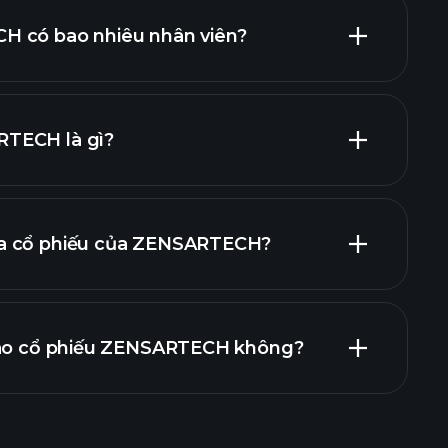
H có bao nhiêu nhân viên?
TECH là gì?
g lớn nhất
a cổ phiếu của ZENSARTECH?
báo cáo tài
vào cổ phiếu ZENSARTECH không?