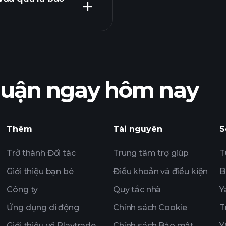
Playtrade T
được khuyến nghị
nhuận ngay hôm nay
Playtrade T
trường hàng ngày 
theo dõi
Thêm
Tài nguyên
S
Danh mục Tỷ phú
Trở thành Đối tác
Trung tâm trợ giúp
T
Giới thiệu bạn bè
Điều khoản và điều kiện
B
Công ty
Quy tắc nhà
Y
Ứng dụng di động
Chính sách Cookie
T
Giới thiệu về Playtrade
Chính sách Bảo mật
Y