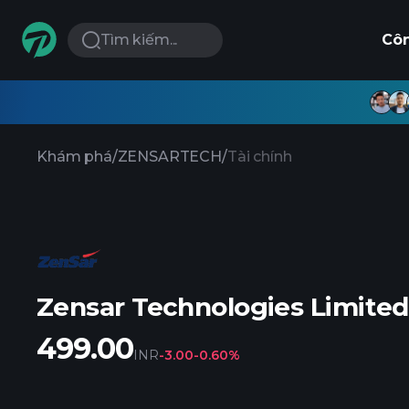
Tìm kiếm...
Cô
Khám phá
/
ZENSARTECH
/
Tài chính
Zensar Technologies Limited
499.00
INR
-3.00
-0.60%