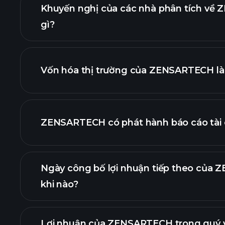
Khuyến nghị của các nhà phân tích về
gì?
biểu 
Vốn hóa thị trường của ZENSARTECH là
danh sách cổ phi
ZENSARTECH có phát hành báo cáo tài
tài chính của
Ngày công bố lợi nhuận tiếp theo của
khi nào?
Lợi nhuận của ZENSARTECH trong quý v
Lị