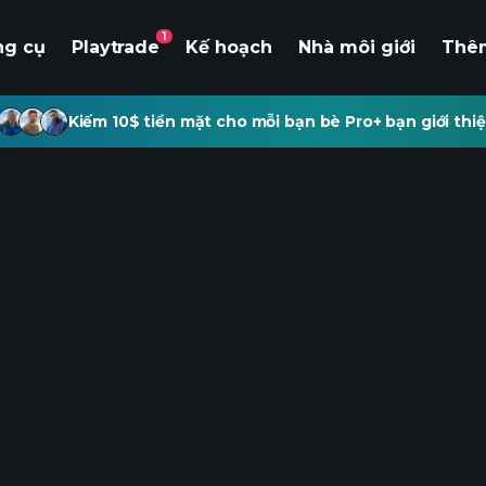
1
ng cụ
Playtrade
Kế hoạch
Nhà môi giới
Thê
Kiếm 10$ tiền mặt cho mỗi bạn bè Pro+ bạn giới thiệ