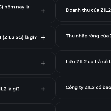
) hôm nay là
Doanh thu của ZIL2 
Thu nhập ròng của Z
ZIL2.SG) là gì?
biểu
chính
Liệu ZIL2 có trả cổ
báo cáo tài chính
Công ty ZIL2 có bao
L2 là gì?