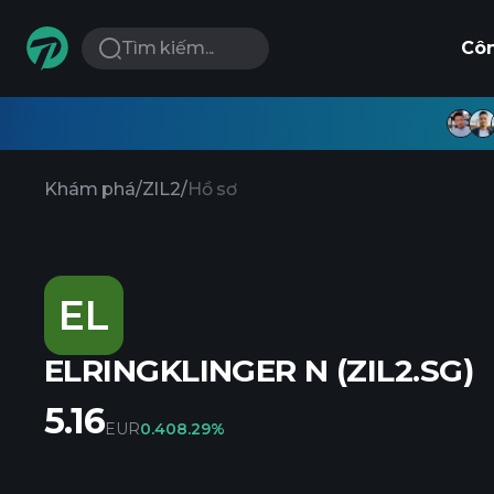
Tìm kiếm...
Cô
Khám phá
/
ZIL2
/
Hồ sơ
EL
ELRINGKLINGER N (ZIL2.SG)
5.16
EUR
0.40
8.29%