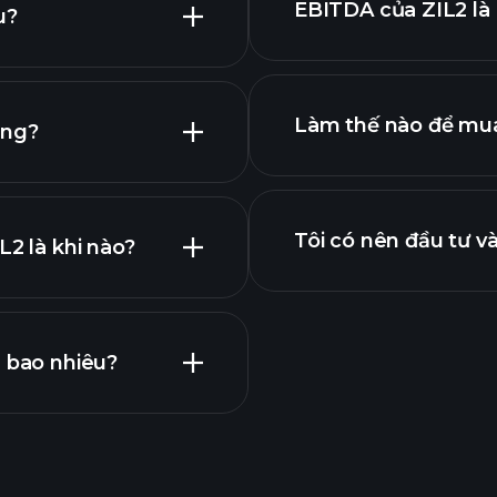
EBITDA của ZIL2 là 
u?
nhất
Làm thế nào để mua
ông?
báo
IL2
Tôi có nên đầu tư v
L2 là khi nào?
lợi nhuận
à bao nhiêu?
Playtrade Tournam
khuyến nghị