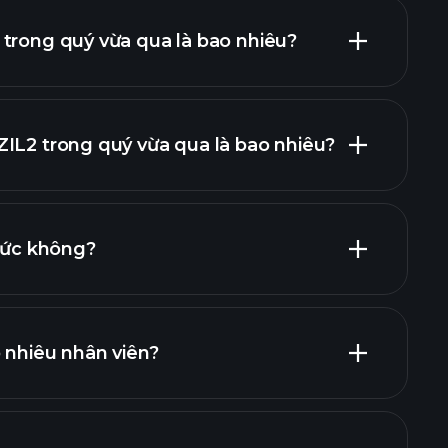
trong quý vừa qua là bao nhiêu?
IL2 trong quý vừa qua là bao nhiêu?
báo cáo tài
 tức không?
cổ phiếu trả cổ tức cao
 nhiêu nhân viên?
nhà tuyển dụng lớn