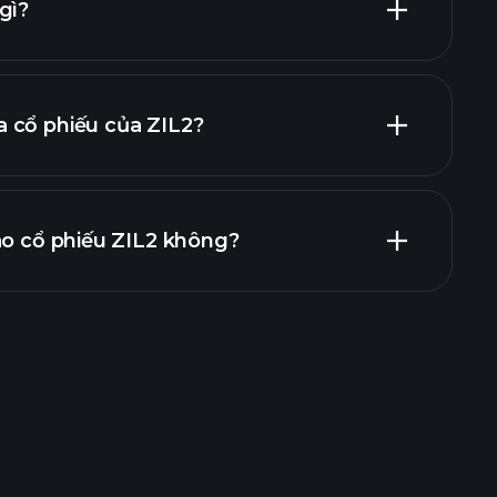
gì?
 cổ phiếu của ZIL2?
 cáo tài chính
ào cổ phiếu ZIL2 không?
ents
nhà môi giới được