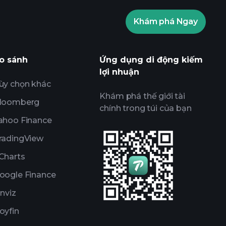
Khám phá Ngay
ents
các thông tin thị trường
 AI
Danh sách theo dõi
Các Danh mục
o sánh
Ứng dụng di động kiếm
lợi nhuận
ùy chọn khác
Khám phá thế giới tài
loomberg
chính trong túi của bạn
ahoo Finance
radingView
Charts
oogle Finance
inviz
oyfin