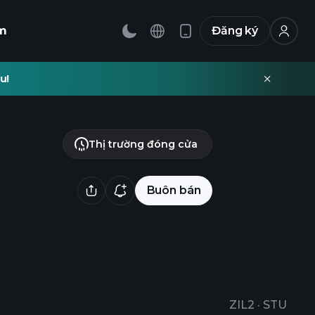
m
Đăng ký
u!
Thị trường đóng cửa
Buôn bán
ZIL2
·
STU