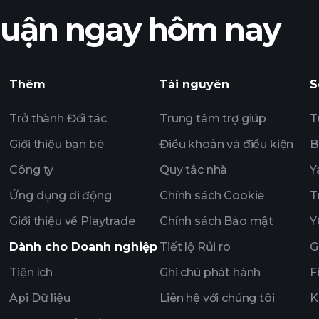
nhuận ngay hôm nay
lợi
Playtrade Tournam
hàng ngày sử dụng
Thêm
Tài nguyên
S
Tỷ phú
Trở thành Đối tác
Trung tâm trợ giúp
T
Giới thiệu bạn bè
Điều khoản và điều kiện
B
Công ty
Quy tắc nhà
Y
Ứng dụng di động
Chính sách Cookie
T
Giới thiệu về Playtrade
Chính sách Bảo mật
Y
Dành cho Doanh nghiệp
Tiết lộ Rủi ro
G
Tiện ích
Ghi chú phát hành
F
Api Dữ liệu
Liên hệ với chúng tôi
K