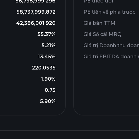
58,738,999,296
PE theo dõi
58,737,999,872
PE tiến về phía trước
42,386,001,920
Giá bán TTM
55.37%
Giá Sổ cái MRQ
5.21%
Giá trị Doanh thu doa
13.45%
Giá trị EBITDA doanh
220.0535
1.90%
0.75
5.90%