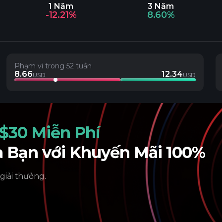
1 Năm
3 Năm
-12.21%
8.60%
Phạm vi trong 52 tuần
8.66
12.34
USD
USD
$30 Miễn Phí
a Bạn với Khuyến Mãi 100%
 giải thưởng.