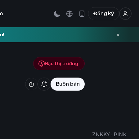
m
Đăng ký
u!
Hậu thị trường
Buôn bán
ZNKKY
·
PINK