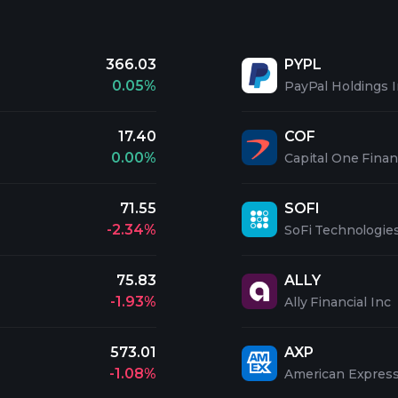
366.03
PYPL
0.05%
PayPal Holdings 
17.40
COF
0.00%
Capital One Finan
71.55
SOFI
-2.34%
SoFi Technologies
75.83
ALLY
-1.93%
Ally Financial Inc
573.01
AXP
-1.08%
American Expres