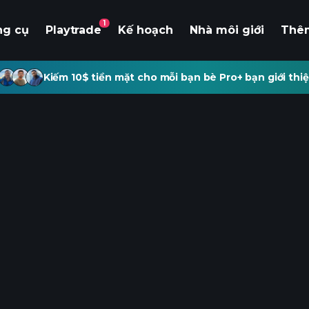
1
ng cụ
Playtrade
Kế hoạch
Nhà môi giới
Thê
Kiếm 10$ tiền mặt cho mỗi bạn bè Pro+ bạn giới thiệ