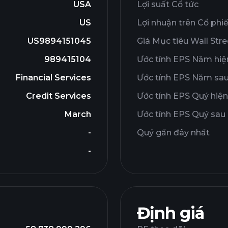
USA
Lợi suất Cổ tức
US
Lợi nhuận trên Cổ phi
US9894151045
Giá Mục tiêu Wall Stre
989415104
Ước tính EPS Năm hiện
Financial Services
Ước tính EPS Năm sa
Credit Services
Ước tính EPS Quý hiện
March
Ước tính EPS Quý sau
-
Quý gần đây nhất
-
Định giá