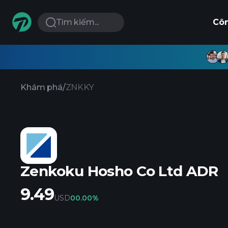
Tìm kiếm...
Cô
Khám phá
/
ZNKKY
Zenkoku Hosho Co Ltd ADR
9.49
USD
0
0.00%