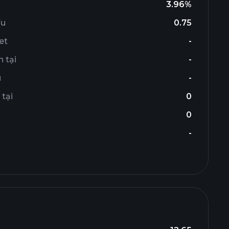
3.96%
ếu
0.75
et
-
 tại
-
u
-
 tại
0
0
-