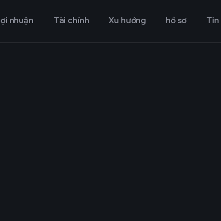
ợi nhuận
Tài chính
Xu hướng
hồ sơ
Tin