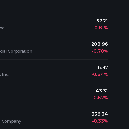
57.21
-0.81%
Inc
208.96
-0.70%
cial Corporation
16.32
-0.64%
 Inc.
43.31
-0.62%
336.34
-0.33%
s Company