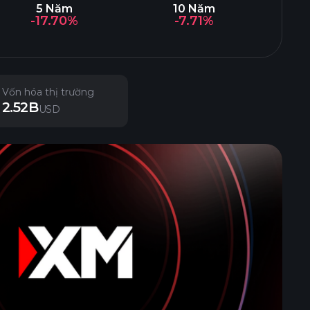
5 Năm
10 Năm
-17.70%
-7.71%
Vốn hóa thị trường
2.52B
USD