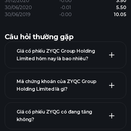
31/12/2020
-0.00
3.50
30/06/2020
-0.01
5.50
30/06/2019
-0.00
10.05
Câu hỏi thường gặp
Giá cổ phiếu ZYQC Group Holding
Limited hôm nay là bao nhiêu?
Mã chứng khoán của ZYQC Group
Holding Limited là gì?
biểu đồ nâng
cao
Giá cổ phiếu ZYQG có đang tăng
không?