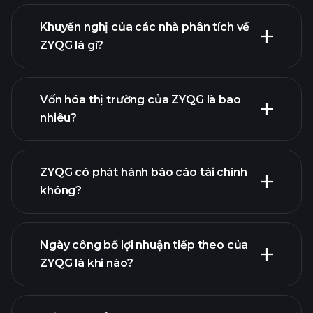
Khuyến nghị của các nhà phân tích về
ZYQG là gì?
biểu đồ ZYQG
Vốn hóa thị trường của ZYQG là bao
nhiêu?
danh
ZYQG có phát hành báo cáo tài chính
sách cổ phiếu của chúng tôi
không?
tài chính của
ZYQG
Ngày công bố lợi nhuận tiếp theo của
ZYQG là khi nào?