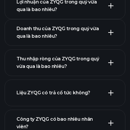
Lợi nhuận của ZYQG trong quý vừa
Lịch công bố lợi nhuận
qua là bao nhiêu?
Doanh thu của ZYQG trong quý vừa
qua là bao nhiêu?
lợi
Thu nhập ròng của ZYQG trong quý
nhuận của ZYQG
vừa qua là bao nhiêu?
báo cáo tài chính
Liệu ZYQG có trả cổ tức không?
báo cáo tài chính
Công ty ZYQG có bao nhiêu nhân
cổ phiếu trả cổ tức cao
viên?