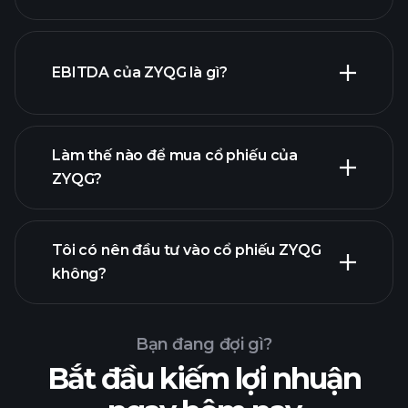
EBITDA của ZYQG là gì?
nhà tuyển dụng lớn nhất
Làm thế nào để mua cổ phiếu của
ZYQG?
báo cáo tài chính
Tôi có nên đầu tư vào cổ phiếu ZYQG
không?
Bạn đang đợi gì?
Bắt đầu kiếm lợi nhuận