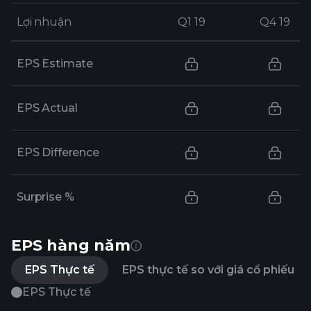
Lợi nhuận
Lợi nhuận
Q1 19
Q1 19
Q4 19
Q4 19
EPS Estimate
EPS Actual
EPS Difference
Surprise %
EPS hàng năm
EPS Thực tế
EPS thực tế so với giá cổ phiếu
EPS Thực tế