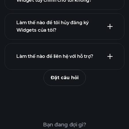
Widget tùy chỉnh cho tôi không?
contact@profit.com
Làm thế nào để tôi hủy đăng ký
Widgets của tôi?
Console
Làm thế nào để liên hệ với hỗ trợ?
Đặt câu hỏi
form này
Bạn đang đợi gì?