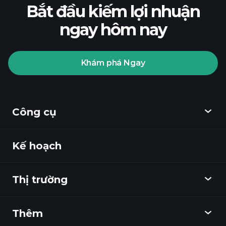
Bắt đầu kiếm lợi nhuận
ngay hôm nay
Khám phá Ngay
Công cụ
Kế hoạch
Khám phá
Playtrade
Thị trường
Biểu đồ
Tin tức
Thêm
Tổng quan