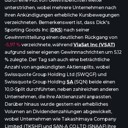
durch eine Flut von Gewinnberichten weiter
unterstrichen, wobei mehrere Unternehmen nach
ihren Ankündigungen erhebliche Kursbewegungen
verzeichneten. Bemerkenswert ist, dass Dick's
Sporting Goods Inc (
DKS
) nach seiner
Gewinnmitteilung einen deutlichen Rückgang von
-5,97 %
verzeichnete, während
ViaSat Inc (VSAT)
aufgrund seiner eigenen Gewinnnachrichten um 5,12
% zulegte. Der Tag sah auch eine beträchtliche
Anzahl von angekündigten Aktiensplits, wobei
Swissquote Group Holding Ltd (SWQGF) und
Swissquote Group Holding
SA
(SQN) beide einen
10,0-Split durchführten, neben zahlreichen anderen
Unternehmen, die ihre Aktienanzahl anpassten.
Darüber hinaus wurde gestern ein erhebliches
Volumen an Dividendenzahlungen abgewickelt,
wobei Unternehmen wie Takashimaya Company
Limited (TKSHF) und SAN-A CO.LTD (SNAAF) ihre