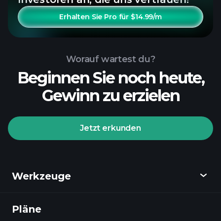
Erhalten Sie Pro für $14.99/m
Worauf wartest du?
Beginnen Sie noch heute,
Gewinn zu erzielen
Jetzt erkunden
Werkzeuge
Pläne
Entdecken