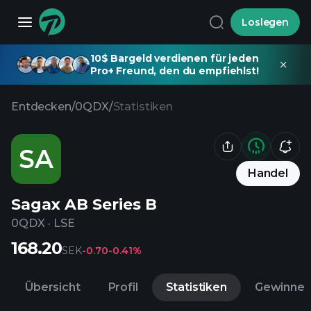
Loslegen
10$ Bargeld verdienen für jeden
Pro+ Freund, den du empfiehlst!
Entdecken
/
0QDX
/
Statistiken
SA
Handel
Sagax AB Series B
0QDX
·
LSE
168.20
SEK
-0.70
-0.41%
Übersicht
Profil
Statistiken
Gewinne