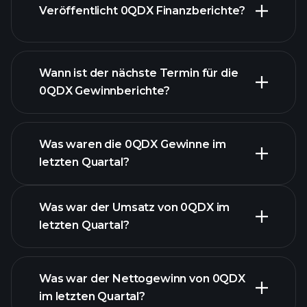
Veröffentlicht 0QDX Finanzberichte?
unsere Liste der Aktien
Finanzberichte von
0QDX
Wann ist der nächste Termin für die
0QDX Gewinnberichte?
Was waren die 0QDX Gewinne im
letzten Quartal?
Gewinnkalender
Was war der Umsatz von 0QDX im
letzten Quartal?
Was war der Nettogewinn von 0QDX
im letzten Quartal?
0QDX Gewinnen