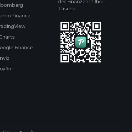
der Finanzen in Ihrer
loomberg
Tasche
ahoo Finance
radingView
Charts
oogle Finance
inviz
oyfin