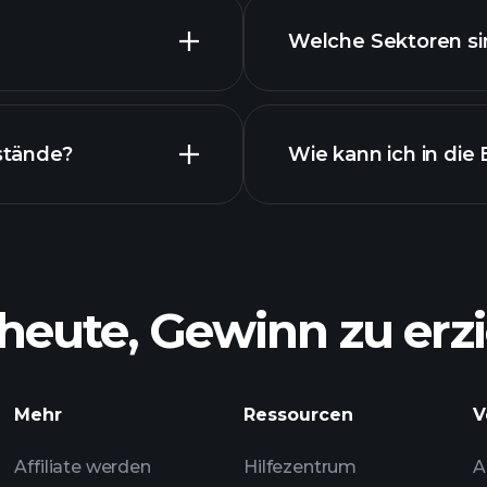
Welche Sektoren si
Best
rittenen Chart
stände?
Wie kann ich in die
heute, Gewinn zu erzi
Mehr
Ressourcen
V
empfoh
Affiliate werden
Hilfezentrum
A