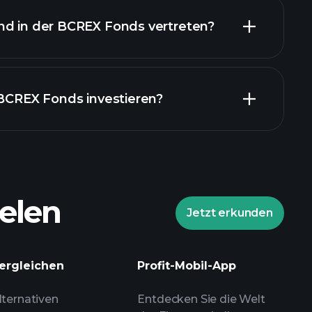
nd in der BCREX Fonds vertreten?
ände
 BCREX Fonds investieren?
elen
Jetzt erkunden
Playtrade-Turnieren
ergleichen
Profit-Mobil-App
lenen Broker
lternativen
Entdecken Sie die Welt