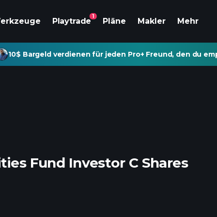
1
erkzeuge
Playtrade
Pläne
Makler
Mehr
10$ Bargeld verdienen für jeden Pro+ Freund, den du emp
ties Fund Investor C Shares