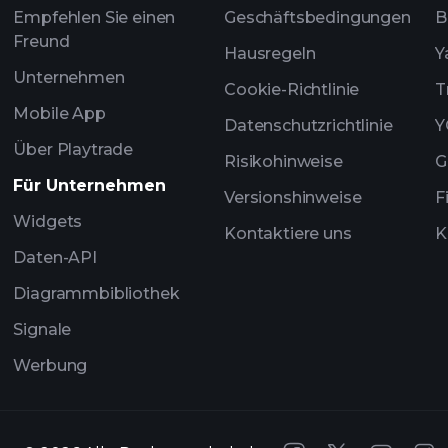
Empfehlen Sie einen
Geschäftsbedingungen
B
Freund
Hausregeln
Y
Unternehmen
Cookie-Richtlinie
T
Mobile App
Datenschutzrichtlinie
Y
Über Playtrade
Risikohinweise
G
Für Unternehmen
Versionshinweise
F
Widgets
Kontaktiere uns
K
Daten-API
Diagrammbibliothek
Signale
Werbung