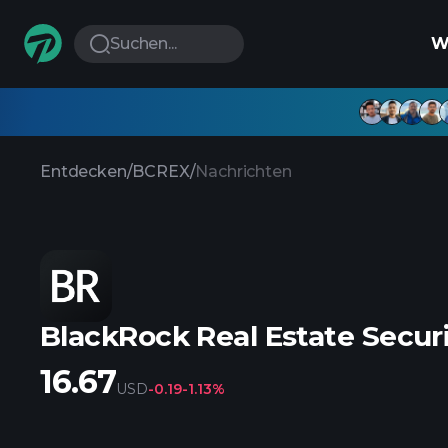
Suchen...
W
Entdecken
/
BCREX
/
Nachrichten
BlackRock Real Estate Securi
16.67
USD
-0.19
-1.13%