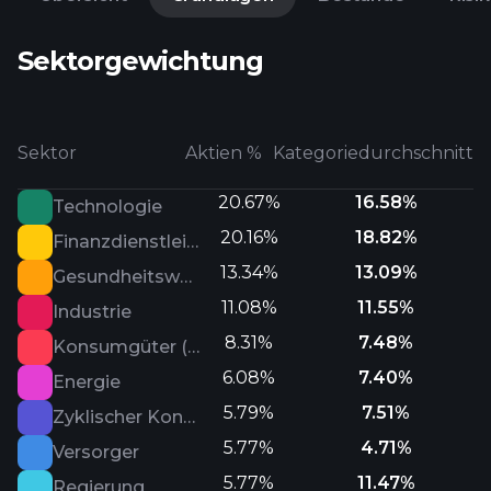
Sektorgewichtung
Sektor
Aktien %
Kategoriedurchschnitt
20.67%
16.58%
Technologie
20.16%
18.82%
Finanzdienstleister
13.34%
13.09%
Gesundheitswesen
11.08%
11.55%
Industrie
8.31%
7.48%
Konsumgüter (defensiv)
6.08%
7.40%
Energie
5.79%
7.51%
Zyklischer Konsum
5.77%
4.71%
Versorger
5.77%
11.47%
Regierung