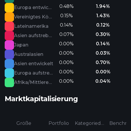
0.48%
1.94%
Europa entwickelt
0.15%
1.43%
Vereinigtes Königreich
0.14%
0.12%
Lateinamerika
0.07%
0.30%
Asien aufstrebend
0.00%
0.14%
Japan
0.00%
0.03%
Australasien
0.00%
0.70%
Asien entwickelt
0.00%
0.00%
Europa aufstrebend
0.00%
0.04%
Afrika/Mittlerer Osten
Marktkapitalisierung
Größe
Portfolio
Kategoriedurchschnitt
Benchma