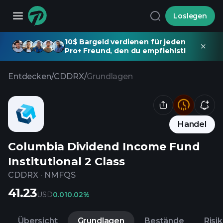
Loslegen
10$ Bargeld verdienen für jeden
Pro+ Freund, den du empfiehlst!
Entdecken
/
CDDRX
/
Grundlagen
Handel
Columbia Dividend Income Fund
Institutional 2 Class
CDDRX
·
NMFQS
41.23
USD
0.01
0.02%
Übersicht
Grundlagen
Bestände
Risi