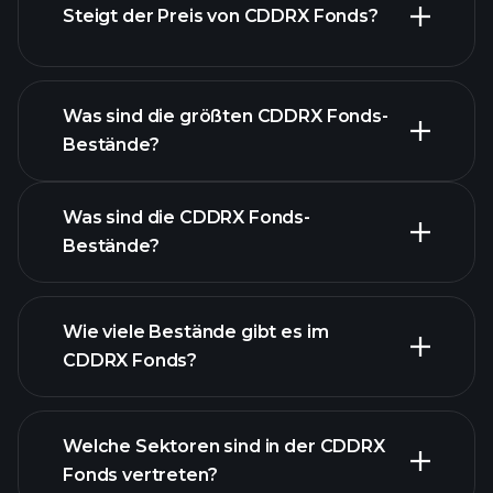
Steigt der Preis von CDDRX Fonds?
fortgeschrittenen Chart
Was sind die größten CDDRX Fonds-
Bestände?
CDDRX Fonds-Chart
Was sind die CDDRX Fonds-
Bestände?
Wie viele Bestände gibt es im
CDDRX Fonds?
Bestände
Bestände
Welche Sektoren sind in der CDDRX
Fonds vertreten?