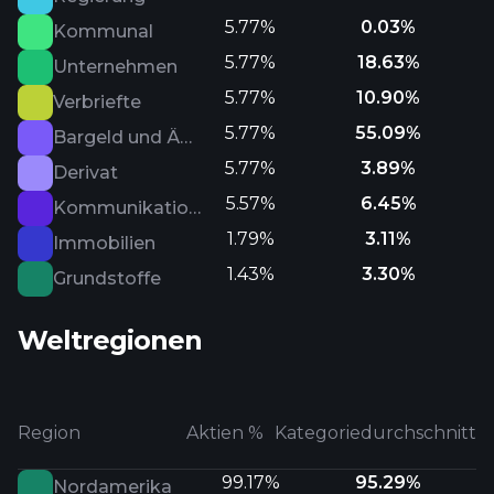
5.77%
0.03%
Kommunal
5.77%
18.63%
Unternehmen
5.77%
10.90%
Verbriefte
5.77%
55.09%
Bargeld und Äquivalente
5.77%
3.89%
Derivat
5.57%
6.45%
Kommunikationsdienste
1.79%
3.11%
Immobilien
1.43%
3.30%
Grundstoffe
Weltregionen
Region
Aktien %
Kategoriedurchschnitt
99.17%
95.29%
Nordamerika