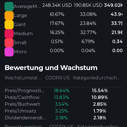
248.34K USD
190.85K USD
349.02K 
AverageMarketCap
61.67%
33.08%
43.94
Large
17.67%
23.84%
33.75
Giant
16.25%
32.77%
21.96
Medium
0.51%
6.79%
0.34%
Small
0.00%
0.04%
0.00%
Micro
Bewertung und Wachstum
Wachstumsraten
CDDRX.US
Kategoriedurchschnitt
Preis/Prognostizierter Gewinn
18.64%
15.54%
Preis/Cashflow
13.83%
10.89%
Preis/Buchwert
3.54%
2.85%
Preis/Umsatz
3.25%
1.79%
Dividendenrendite
2.18%
2.18%
Bewertungskennzahlen
CDDRX.US
Kategoriedurchschnitt