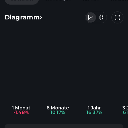
Diagramm
1 Monat
6 Monate
1 Jahr
3 
-1.48%
10.17%
16.37%
6