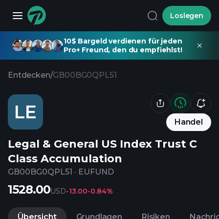
Loslegen
10$ Bargeld verdienen für jeden
Pro+ Freund, den du empfiehlst!
Entdecken
/
GB00BG0QPL51
LE
Handel
Legal & General US Index Trust C
Class Accumulation
GB00BG0QPL51
·
EUFUND
1528.00
USD
-13.00
-0.84%
Übersicht
Grundlagen
Risiken
Nachri