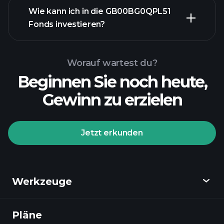
Wie kann ich in die GB00BG0QPL51
fortgeschrittenen
Fonds investieren?
Chart
GB00BG0QPL51
Fonds-Chart
Worauf wartest du?
Beginnen Sie noch heute,
Gewinn zu erzielen
Jetzt erkunden
Playtrade-Turnieren
empfohlenen Broker
Werkzeuge
Pläne
Entdecken