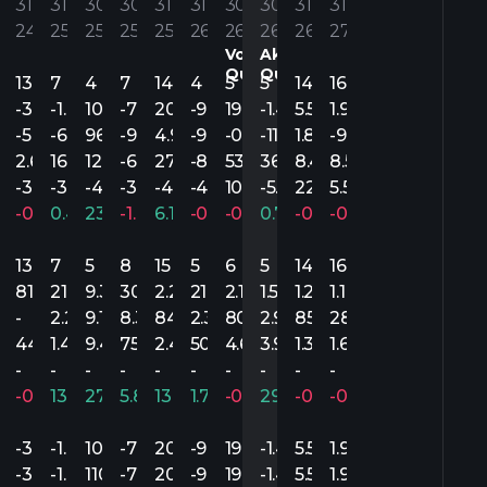
’
31’
31’
30’
30’
31’
31’
30’
30’
31’
31’
4
24
25
25
25
25
26
26
26
26
27
Vorheriges
Aktuelles
Quartal.
Quartal.
13
7
4
7
14
4
5
5
14
16
.55
-3.36
-1.93
105.54
-7.80
20.96
-9.16
19.98
-1.49
5.55
1.96
.68
-5.71
-6.90
96.35
-9.52
4.92
-9.96
-0.08
-11.84
1.88
-9.55
.54
2.65
16.72
122.46
-6.38
27.36
-8.50
53.60
36.75
8.45
8.55
23
-3.11
-3.71
-4.67
-3.77
-4.06
-4.75
105.61
-5.75
22.55
5.55
.89%
-0.08%
0.48%
23.60%
-1.07%
6.16%
-0.93%
-0.81%
0.74%
-0.75%
-0.65%
13
7
5
8
15
5
6
5
14
16
4.8M
81.4M
215.8M
9.3B
30.3M
2.2B
21.9M
2.1B
1.5B
1.2B
1.1B
-
2.2M
9.1B
8.3M
842.3M
2.3M
800M
2.9M
850.1M
282M
95.8M
449.6M
1.4B
9.4B
75M
2.4B
50M
4.6B
3.9B
1.3B
1.6B
-
-
-
-
-
-
-
-
-
-
.81%
-0.05%
13.30%
270.39%
5.86%
139.83%
1.70%
-0.77%
29.48%
-0.50%
-0.07%
.55
-3.36
-1.93
105.54
-7.80
20.96
-9.16
19.98
-1.49
5.55
1.96
.55
-3.29
-1.47
110.12
-7.80
20.96
-9.16
19.68
-1.49
5.52
1.93