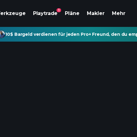
1
erkzeuge
Playtrade
Pläne
Makler
Mehr
10$ Bargeld verdienen für jeden Pro+ Freund, den du emp