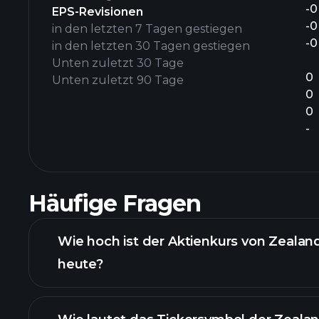
-0
EPS-Revisionen
-0
in den letzten 7 Tagen gestiegen
-0
in den letzten 30 Tagen gestiegen
Unten zuletzt 30 Tage
0
Unten zuletzt 90 Tage
0
0
-
Häufige Fragen
Wie hoch ist der Aktienkurs von Zeala
heute?