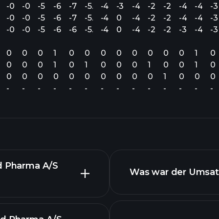
.39
-0.59
-0.37
-5.24
-6.62
-7.61
-5.60
-4.86
-3.73
-4.69
-2.36
-2.51
-4.20
-4.16
-3
.39
-0.59
-0.37
-5.24
-6.50
-7.61
-5.81
-4.69
0
-4.69
-2.36
-2.35
-4.20
-4.14
-3
.39
-0.59
-0.37
-5.39
-6.61
-6.17
-5.34
-4.95
0
-4.69
-2.30
-2.04
-3.45
-4.14
-3
0
0
0
1
0
0
0
0
0
0
0
0
1
0
0
0
0
1
0
1
0
0
0
1
0
0
1
0
0
0
0
0
0
0
0
0
0
0
1
0
0
0
-
-
-
-
-
-
-
-
-
-
-
-
-
-
nd Pharma A/S
Was war der Umsatz