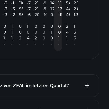
.47
-3.29
-1.47
110.12
-7.72
21.25
-9.38
14.18
1.10
5.48
2.33
.47
-3.36
-5.86
95.24
-7.72
21.13
-9.55
1.78
1.30
4.88
2.02
.32
-3.29
-2.25
95.05
-6.75
20.31
-10.20
0.09
-11.43
4.54
1.30
0
1
0
1
0
0
0
0
2
1
0
1
0
0
0
0
1
0
4
3
1
1
2
4
2
0
0
1
1
3
-
-
-
-
-
-
-
-
-
-
 von ZEAL im letzten Quartal?