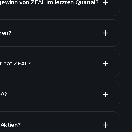
ewinn von ZEAL im letzten Quartal?
finanzielle
den?
nanzielle Berichte ZEAL
er hat ZEAL?
DA?
 Aktien?