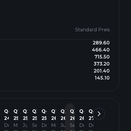
Standard Preis
289.60
466.40
715.50
373.20
201.40
145.10
3
Q4
Q1
Q2
Q3
Q4
Q1
Q2
Q3
Q4
Q4
4
24
25
25
25
25
26
26
26
26
27
p.
Dez.
März
Juni
Sep.
Dez.
März
Juni
Sep.
Dez.
Dez.