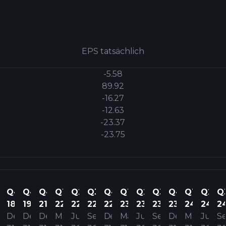
EPS tatsächlich
-5.58
89.92
-16.27
-12.63
-23.37
-23.75
1
Q4
Q4
Q4
Q1
Q2
Q3
Q4
Q1
Q2
Q3
Q4
Q1
Q2
Q
18
19
21
22
22
22
22
23
23
23
23
24
24
2
ärz
Dez.
Dez.
Dez.
März
Juni
Sep.
Dez.
März
Juni
Sep.
Dez.
März
Juni
Se