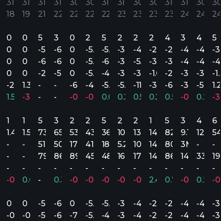
31’
31’
31’
31’
30’
30’
31’
31’
30’
30’
31’
31’
30’
30
18
19
21
22
22
22
22
23
23
23
23
24
24
2
0
0
5
3
0
2
5
2
2
2
4
3
4
5
0
0
-5.24
-6.16
0
-5.20
-5.42
-3.73
-4.69
-2.32
-2.77
-4.20
-4.01
-3
0
0
-6.83
-6.70
0
-5.40
-6.17
-3.90
-5.89
-3.60
-3.00
-4.61
-4.30
-4
0
0
-2.07
-5.16
0
-5.00
-4.87
-3.56
-3.50
-1.05
-2.21
-3.89
-3.39
-1
.03
-2.44
1.32
-
-
-6.87
-4.61
-5.94
-5.16
-11.04
-3.21
-6.50
-3.76
-5.50
1.
.63%
1.54%
-3.69%
-
-
-0.11%
-0.13%
0.09%
0.28%
0.58%
0.28%
0.57%
-0.12%
0.27%
-3
1
1
5
3
2
2
5
2
2
1
5
3
4
6
1.4M
1.5M
73.1M
65.8M
53.4M
43M
36.1M
10.6M
13.9M
148.8M
82.9M
9.1M
12.8M
5
-
-
51M
50.8M
17M
41M
18.5M
5.2M
10.8M
148.8M
80.5M
3M
-
-
-
-
79.8M
86.5M
89.8M
45M
48.4M
16M
17M
148.8M
86.9M
14M
33.1M
1
-
-
-
-
-
-
-
-
-
-
-
-
-
-
.85%
-0.81%
0.07%
-
0.38%
-0.37%
-0.60%
-0.51%
-0.79%
-0.72%
2.40%
0.73%
-0.33%
0.23%
-0
0
0
-5.24
-6.16
0
-5.20
-5.42
-3.73
-4.69
-2.32
-2.77
-4.20
-4.01
-3
.39
-0.59
-0.37
-5.24
-6.62
-7.61
-5.20
-4.86
-3.73
-4.69
-2.32
-2.51
-4.20
-4.16
-3