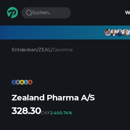
Suchen...
W
Entdecken
/
ZEAL
/
Gewinne
Zealand Pharma A/S
328.30
DKK
2.40
0.74%