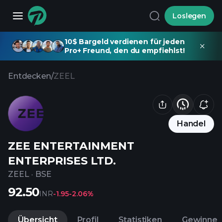
Loslegen
10$ Bargeld verdienen für jeden
Pro+ Freund, den du empfiehlst!
Entdecken
/
ZEEL
Handel
ZEE ENTERTAINMENT
ENTERPRISES LTD.
ZEEL
·
BSE
92.50
INR
-1.95
-2.06%
Übersicht
Profil
Statistiken
Gewinne