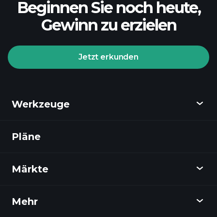
Beginnen Sie noch heute,
Gewinn zu erzielen
Jetzt erkunden
Werkzeuge
Pläne
Entdecken
Playtrade
Märkte
Diagramme
Nachrichten
Mehr
Übersicht
Kalender