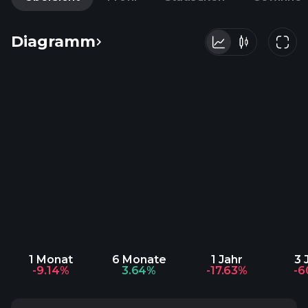
Diagramm
1 Monat
6 Monate
1 Jahr
3 
-9.14%
3.64%
-17.63%
-6