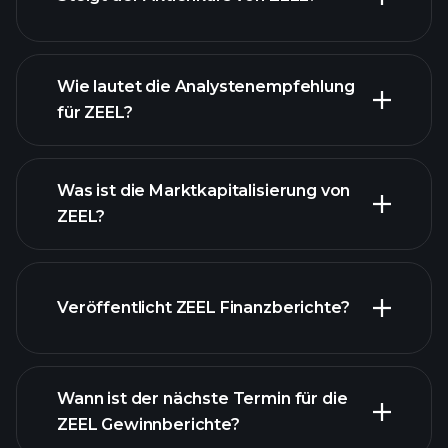
fortgeschrittenen Diagramm
Wie lautet die Analystenempfehlung
für ZEEL?
ZEEL Diagramm
Was ist die Marktkapitalisierung von
ZEEL?
Veröffentlicht ZEEL Finanzberichte?
unsere Liste der Aktien
Finanzberichte von
ZEEL
Wann ist der nächste Termin für die
ZEEL Gewinnberichte?