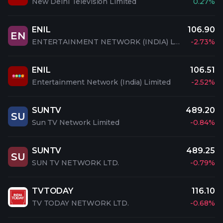
New Delhi Television Limited
0.27%
ENIL
106.90
EN
ENTERTAINMENT NETWORK (INDIA) LTD.
-2.73%
ENIL
106.51
Entertainment Network (India) Limited
-2.52%
SUNTV
489.20
SU
Sun TV Network Limited
-0.84%
SUNTV
489.25
SU
SUN TV NETWORK LTD.
-0.79%
TVTODAY
116.10
TV TODAY NETWORK LTD.
-0.68%