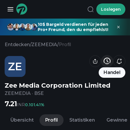
Loslegen
10$ Bargeld verdienen für jeden
Pro+ Freund, den du empfiehlst!
Entdecken
/
ZEEMEDIA
/
Profil
ZE
Handel
Zee Media Corporation Limited
ZEEMEDIA
·
BSE
7.21
INR
0.10
1.41%
Übersicht
Profil
Statistiken
Gewinne