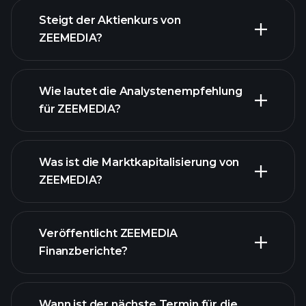
Steigt der Aktienkurs von
fortgeschrittenen Diagramm
ZEEMEDIA?
Wie lautet die Analystenempfehlung
für ZEEMEDIA?
ZEEMEDIA Diagramm
Was ist die Marktkapitalisierung von
ZEEMEDIA?
Veröffentlicht ZEEMEDIA
unsere Liste der Aktien
Finanzberichte?
Finanzberichte von
ZEEMEDIA
Wann ist der nächste Termin für die