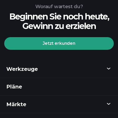
Worauf wartest du?
Beginnen Sie noch heute,
Gewinn zu erzielen
Jetzt erkunden
Werkzeuge
Pläne
Entdecken
Playtrade
Märkte
Diagramme