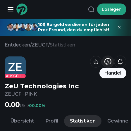
Loslegen
10$ Bargeld verdienen für jeden
Pro+ Freund, den du empfiehlst!
Entdecken
/
ZEUCF
/
Statistiken
ZE
Handel
AUSGELISTET
ZeU Technologies Inc
ZEUCF
·
PINK
0.00
USD
0
0.00%
Übersicht
Profil
Statistiken
Gewinne