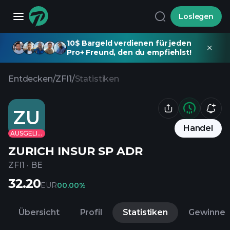
Loslegen
10$ Bargeld verdienen für jeden
Pro+ Freund, den du empfiehlst!
Entdecken
/
ZFI1
/
Statistiken
ZU
Handel
AUSGELISTET
ZURICH INSUR SP ADR
ZFI1
·
BE
32.20
EUR
0
0.00%
Übersicht
Profil
Statistiken
Gewinne