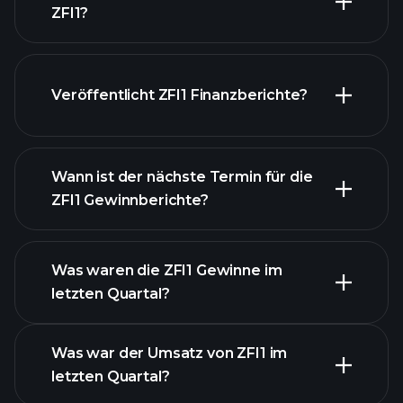
ZFI1?
unsere
Veröffentlicht ZFI1 Finanzberichte?
Liste der Aktien
Finanzberichte von
ZFI1
Wann ist der nächste Termin für die
ZFI1 Gewinnberichte?
Was waren die ZFI1 Gewinne im
letzten Quartal?
Gewinnkalender
Was war der Umsatz von ZFI1 im
letzten Quartal?