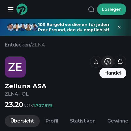
Loslegen
10$ Bargeld verdienen für jeden
Pro+ Freund, den du empfiehlst!
Entdecken
/
ZLNA
ZE
Handel
Zelluna ASA
ZLNA
·
OL
23.20
NOK
1.70
7.91%
Übersicht
Profil
Statistiken
Gewinne