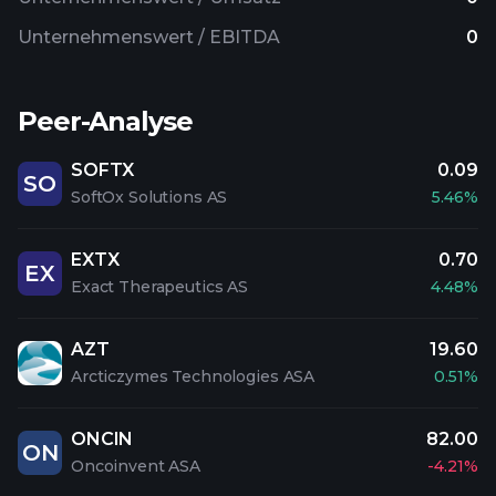
Unternehmenswert / EBITDA
0
Peer-Analyse
SOFTX
0.09
SO
SoftOx Solutions AS
5.46%
EXTX
0.70
EX
Exact Therapeutics AS
4.48%
AZT
19.60
Arcticzymes Technologies ASA
0.51%
ONCIN
82.00
ON
Oncoinvent ASA
-4.21%