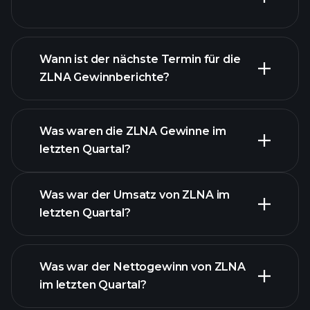
unsere Liste der Aktien
Finanzberichte von
ZLNA
Wann ist der nächste Termin für die
ZLNA Gewinnberichte?
Was waren die ZLNA Gewinne im
letzten Quartal?
Gewinnkalender
Was war der Umsatz von ZLNA im
letzten Quartal?
Was war der Nettogewinn von ZLNA
im letzten Quartal?
ZLNA Gewinnen