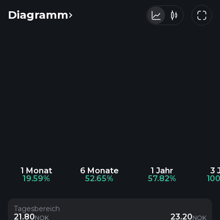
Diagramm
1 Monat
6 Monate
1 Jahr
3 
19.59%
52.65%
57.82%
10
Tagesbereich
21.80
23.20
NOK
NOK