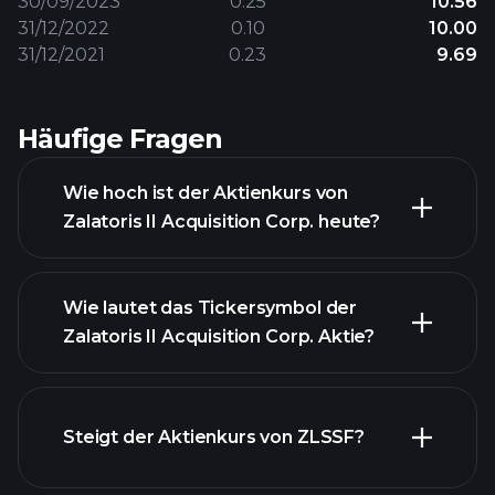
30/09/2023
0.25
10.56
31/12/2022
0.10
10.00
31/12/2021
0.23
9.69
Häufige Fragen
Wie hoch ist der Aktienkurs von
Zalatoris II Acquisition Corp. heute?
Wie lautet das Tickersymbol der
Zalatoris II Acquisition Corp. Aktie?
Steigt der Aktienkurs von ZLSSF?
fortgeschrittenen Diagramm