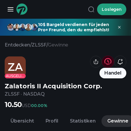
Loslegen
10$ Bargeld verdienen für jeden
Pro+ Freund, den du empfiehlst!
Entdecken
/
ZLSSF
/
Gewinne
ZA
Handel
AUSGELISTET
Zalatoris II Acquisition Corp.
ZLSSF
·
NASDAQ
10.50
USD
0
0.00%
Übersicht
Profil
Statistiken
Gewinne