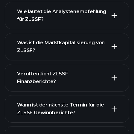
Wie lautet die Analystenempfehlung
für ZLSSF?
ZLSSF Diagramm
Was ist die Marktkapitalisierung von
ZLSSF?
Veröffentlicht ZLSSF
unsere Liste der Aktien
Finanzberichte?
Finanzberichte von
ZLSSF
Wann ist der nächste Termin für die
ZLSSF Gewinnberichte?