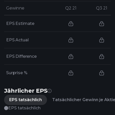
Gewinne
Gewinne
Q2 21
Q2 21
Q3 21
Q3 21
EPS Estimate
EPS Actual
EPS Difference
Surprise %
Jährlicher EPS
EPS tatsächlich
Tatsächlicher Gewinn je Akti
EPS tatsächlich