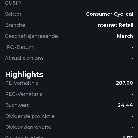
CUSIP
-
customers within minutes. In addition, it engages
in the provision of event organizing, and payment
Sektor
Consumer Cyclical
aggregator and gateway services; and engages in
Branche
Internet Retail
the trading, financing, and investment activities.
The company was incorporated in 2010 and is
Geschäftsjahresende
March
headquartered in Gurugram, India.
IPO-Datum
-
Aktualisiert am
-
Highlights
PE-Verhältnis
287.00
PEG-Verhältnis
-
Buchwert
24.44
Dividende pro Aktie
-
Dividendenrendite
-