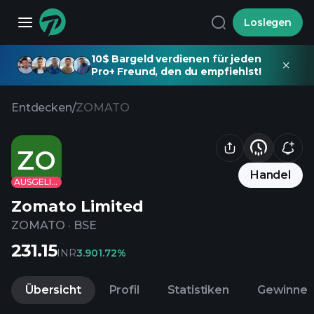
Loslegen
10$ Bargeld verdienen für jeden
Pro+ Freund, den du empfiehlst!
Entdecken
/
ZOMATO
ZO
Handel
AUSGELISTET
Zomato Limited
ZOMATO
·
BSE
231.15
INR
3.90
1.72%
Übersicht
Profil
Statistiken
Gewinne