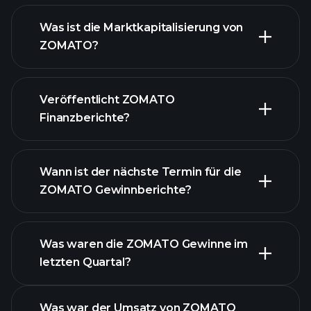
ZOMATO Diagramm
Was ist die Marktkapitalisierung von
ZOMATO?
Veröffentlicht ZOMATO
unsere Liste der Aktien
Finanzberichte?
Finanzberichte von
ZOMATO
Wann ist der nächste Termin für die
ZOMATO Gewinnberichte?
Was waren die ZOMATO Gewinne im
letzten Quartal?
Gewinnkalender
Was war der Umsatz von ZOMATO