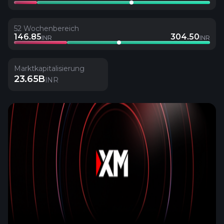
52 Wochenbereich
146.85
304.50
INR
INR
Marktkapitalisierung
23.65B
INR