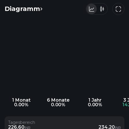
Diagramm
1 Monat
6 Monate
1 Jahr
3 
0.00%
0.00%
0.00%
14
Tagesbereich
226.60
234.20
INR
INR