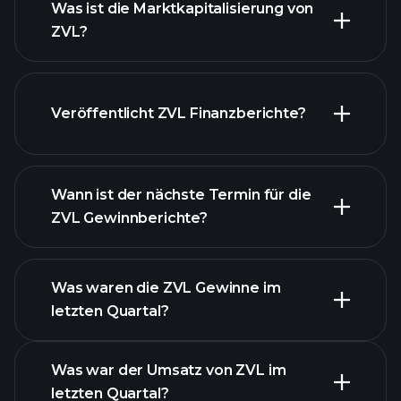
Was ist die Marktkapitalisierung von
ZVL?
unsere
Veröffentlicht ZVL Finanzberichte?
Liste der Aktien
Finanzberichte von
ZVL
Wann ist der nächste Termin für die
ZVL Gewinnberichte?
Was waren die ZVL Gewinne im
letzten Quartal?
Gewinnkalender
Was war der Umsatz von ZVL im
letzten Quartal?