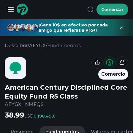
Comenzar
¡Gana 10$ en efectivo por cada
amigo que refieras a Pro+!
Descubrir
/
AEYGX
/
Fundamentos
Comercio
American Century Disciplined Core
Equity Fund R5 Class
AEYGX
·
NMFQS
38.99
USD
0.19
0.49%
Resumen
Fundamentos
Valores en carter