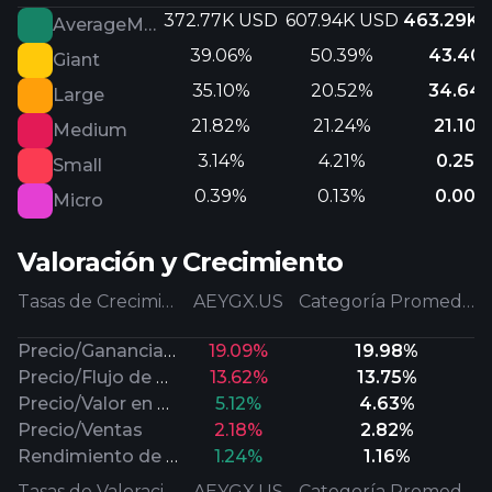
372.77K USD
607.94K USD
463.29K 
AverageMarketCap
39.06%
50.39%
43.40
Giant
35.10%
20.52%
34.64
Large
21.82%
21.24%
21.10%
Medium
3.14%
4.21%
0.25%
Small
0.39%
0.13%
0.00%
Micro
Valoración y Crecimiento
Tasas de Crecimiento
AEYGX.US
Categoría Promedio
Precio/Ganancias Futuras
19.09%
19.98%
Precio/Flujo de Efectivo
13.62%
13.75%
Precio/Valor en Libros
5.12%
4.63%
Precio/Ventas
2.18%
2.82%
Rendimiento de Dividendos
1.24%
1.16%
Tasas de Valoración
AEYGX.US
Categoría Promedio