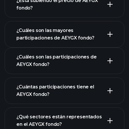
¿Está subiendo el precio de AEYGX
fondo?
gráfico avanzado
¿Cuáles son las mayores
participaciones de AEYGX fondo?
gráfico de AEYGX fondo
¿Cuáles son las participaciones de
AEYGX fondo?
¿Cuántas participaciones tiene el
participaciones
AEYGX fondo?
participaciones
¿Qué sectores están representados
participaciones
en el AEYGX fondo?