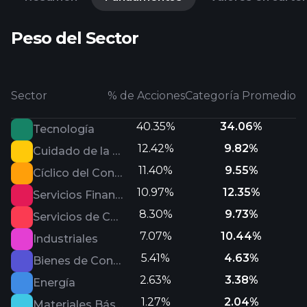
Peso del Sector
Sector
% de Acciones
Categoría Promedio
40.35%
34.06%
Tecnología
12.42%
9.82%
Cuidado de la Salud
11.40%
9.55%
Cíclico del Consumo
10.97%
12.35%
Servicios Financieros
8.30%
9.73%
Servicios de Comunicación
7.07%
10.44%
Industriales
5.41%
4.63%
Bienes de Consumo Defensivo
2.63%
3.38%
Energía
1.27%
2.04%
Materiales Básicos