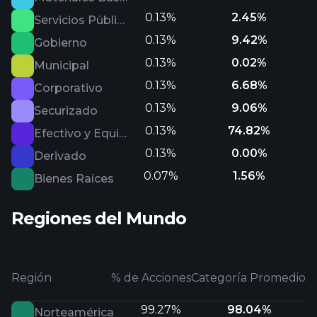
0.13%
2.45%
Servicios Públicos
0.13%
9.42%
Gobierno
0.13%
0.02%
Municipal
0.13%
6.68%
Corporativo
0.13%
9.06%
Securizado
0.13%
74.82%
Efectivo y Equivalentes
0.13%
0.00%
Derivado
0.07%
1.56%
Bienes Raíces
Regiones del Mundo
Región
% de Acciones
Categoría Promedio
99.27%
98.04%
Norteamérica