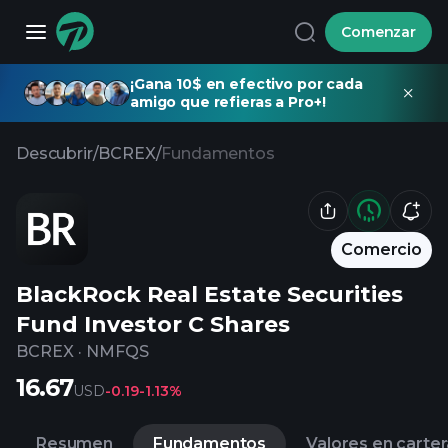
Comenzar
¡Gana 10$ en efectivo por cada
amigo que refieras a Pro+!
Descubrir
/
BCREX
/
Fundamentos
Comercio
BlackRock Real Estate Securities
Fund Investor C Shares
BCREX
·
NMFQS
16.67
USD
-0.19
-1.13%
Resumen
Fundamentos
Valores en carter