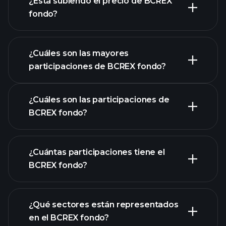
¿Está subiendo el precio de BCREX
fondo?
gráfico avanzado
¿Cuáles son las mayores
participaciones de BCREX fondo?
gráfico de BCREX fondo
¿Cuáles son las participaciones de
BCREX fondo?
¿Cuántas participaciones tiene el
participaciones
BCREX fondo?
participaciones
¿Qué sectores están representados
participaciones
en el BCREX fondo?