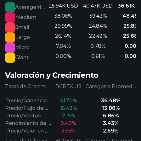
25.94K USD
40.47K USD
36.61K 
AverageMarketCap
38.06%
39.43%
48.49
Medium
29.99%
24.84%
25.83
Small
26.14%
22.42%
25.68
Large
7.04%
0.78%
0.00%
Micro
0.00%
0.61%
0.00%
Giant
Valoración y Crecimiento
Tasas de Crecimiento
BCREX.US
Categoría Promedio
Precio/Ganancias Futuras
41.70%
36.48%
Precio/Flujo de Efectivo
15.42%
13.88%
Precio/Ventas
7.15%
6.86%
Rendimiento de Dividendos
3.40%
3.43%
Precio/Valor en Libros
2.55%
2.69%
Tasas de Valoración
BCREX.US
Categoría Promedio