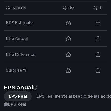
Ganancias
Ganancias
Q4 10
Q4 10
Q1 11
Q1 11
EPS Estimate
EPS Actual
EPS Difference
Surprise %
EPS anual
EPS Real
EPS real frente al precio de las acc
EPS Real