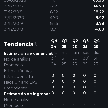
30/06/2026
0
63.96
31/12/2022
6.54
14.78
31/12/2021
8.52
18.22
31/12/2020
4.70
8.92
31/12/2019
8.25
13.78
31/12/2018
8.71
14.88
Q4
Q1
Q2
Q3
Q4
Tendencia
24
25
25
25
25
dic
mar
jun
sep
dic
Estimación de ganancias
31’
31’
30’
30’
31’
No. de análisis
24
25
25
25
25
Promedio
Estimación baja
0
0
0
0
0
Estimación alta
0
0
0
0
0
Hace un año EPS
0
0
0
0
0
Crecimiento
0
0
0
0
0
Estimación de Ingresos
-
-
-
-
-
No. de análisis
-
-
-
-
-
Promedio