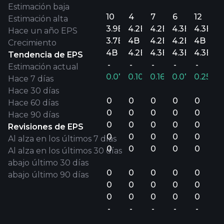
Estimación baja
10
4
7
6
12
Estimación alta
3.9B
4.2B
4.2B
4.3B
4.3B
Hace un año EPS
3.7B
4B
4.2B
4.2B
4B
Crecimiento
4B
4.2B
4.3B
4.3B
4.3B
Tendencia de EPS
-
-
-
-
-
Estimación actual
0.07%
0.10%
0.16%
0.07%
0.25%
Hace 7 días
Hace 30 días
0
0
0
0
0
Hace 60 días
0
0
0
0
0
Hace 90 días
0
0
0
0
0
Revisiones de EPS
0
0
0
0
0
Al alza en los últimos 7 días
0
0
0
0
0
Al alza en los últimos 30 días
abajo último 30 días
0
0
0
0
0
abajo último 90 días
0
0
0
0
0
0
0
0
0
0
-
-
-
-
-