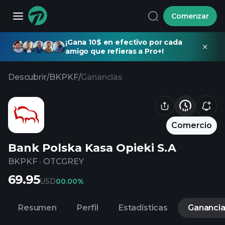
Comenzar
¡Gana 10$ en efectivo por cada
amigo que refieras a Pro+!
Descubrir
/
BKPKF
/
Ganancias
Comercio
Bank Polska Kasa Opieki S.A
BKPKF
·
OTCGREY
69.95
USD
0
0.00%
Resumen
Perfil
Estadísticas
Gananci