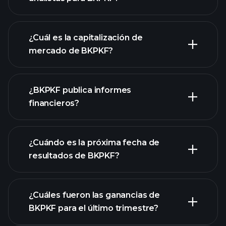
gráfico de
BKPKF
¿Cuál es la capitalización de
mercado de BKPKF?
¿BKPKF publica informes
nuestra lista de acciones
financieros?
los estados financieros
de BKPKF
¿Cuándo es la próxima fecha de
resultados de BKPKF?
¿Cuáles fueron las ganancias de
BKPKF para el último trimestre?
Calendario de Resultados