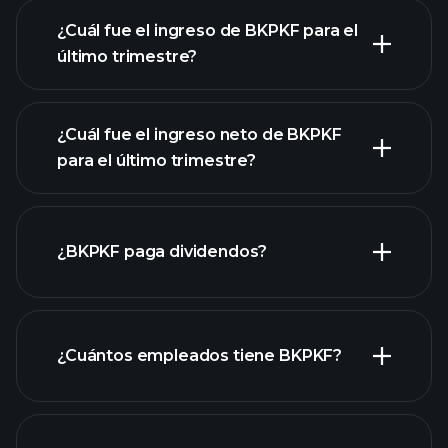
¿Cuál fue el ingreso de BKPKF para el
último trimestre?
¿Cuál fue el ingreso neto de BKPKF
para el último trimestre?
las ganancias de
BKPKF
informes
¿BKPKF paga dividendos?
financieros de BKPKF
informes financieros de BKPKF
¿Cuántos empleados tiene BKPKF?
acciones de alto dividendo