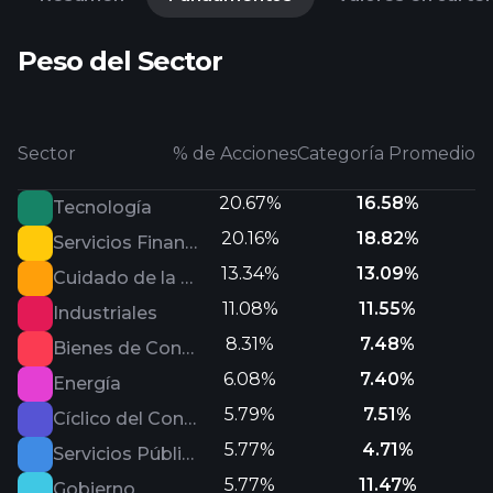
Peso del Sector
Sector
% de Acciones
Categoría Promedio
20.67%
16.58%
Tecnología
20.16%
18.82%
Servicios Financieros
13.34%
13.09%
Cuidado de la Salud
11.08%
11.55%
Industriales
8.31%
7.48%
Bienes de Consumo Defensivo
6.08%
7.40%
Energía
5.79%
7.51%
Cíclico del Consumo
5.77%
4.71%
Servicios Públicos
5.77%
11.47%
Gobierno