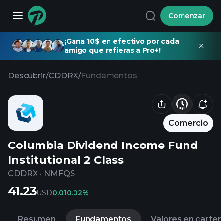
Comenzar
¡Gana 10$ en efectivo por cada
amigo que refieras a Pro+!
Descubrir
/
CDDRX
/
Fundamentos
Comercio
Columbia Dividend Income Fund
Institutional 2 Class
CDDRX
·
NMFQS
41.23
USD
0.01
0.02%
Resumen
Fundamentos
Valores en carter