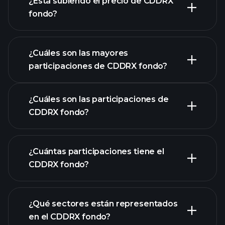
¿Está subiendo el precio de CDDRX
fondo?
gráfico avanzado
¿Cuáles son las mayores
participaciones de CDDRX fondo?
gráfico de CDDRX
¿Cuáles son las participaciones de
fondo
CDDRX fondo?
¿Cuántas participaciones tiene el
participaciones
CDDRX fondo?
participaciones
¿Qué sectores están representados
participaciones
en el CDDRX fondo?