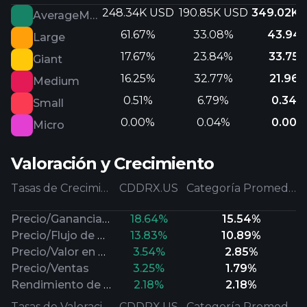
248.34K USD
190.85K USD
349.02K 
AverageMarketCap
61.67%
33.08%
43.94
Large
17.67%
23.84%
33.75
Giant
16.25%
32.77%
21.96
Medium
0.51%
6.79%
0.34%
Small
0.00%
0.04%
0.00%
Micro
Valoración y Crecimiento
Tasas de Crecimiento
CDDRX.US
Categoría Promedio
Precio/Ganancias Futuras
18.64%
15.54%
Precio/Flujo de Efectivo
13.83%
10.89%
Precio/Valor en Libros
3.54%
2.85%
Precio/Ventas
3.25%
1.79%
Rendimiento de Dividendos
2.18%
2.18%
Tasas de Valoración
CDDRX.US
Categoría Promedio