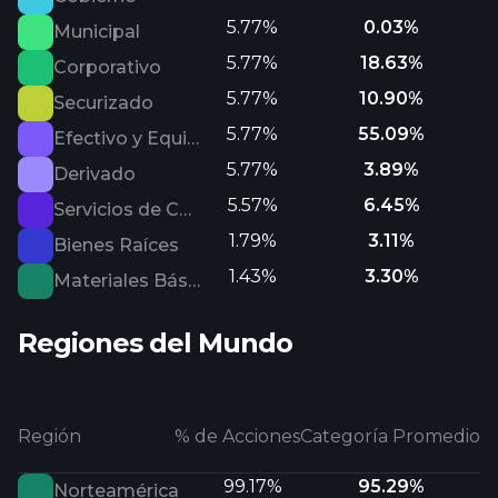
5.77%
0.03%
Municipal
5.77%
18.63%
Corporativo
5.77%
10.90%
Securizado
5.77%
55.09%
Efectivo y Equivalentes
5.77%
3.89%
Derivado
5.57%
6.45%
Servicios de Comunicación
1.79%
3.11%
Bienes Raíces
1.43%
3.30%
Materiales Básicos
Regiones del Mundo
Región
% de Acciones
Categoría Promedio
99.17%
95.29%
Norteamérica