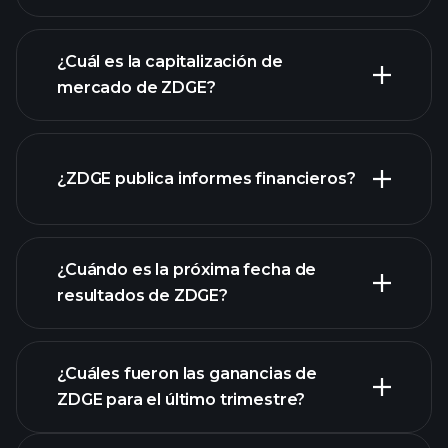
gráfico de ZDGE
¿Cuál es la capitalización de
mercado de ZDGE?
¿ZDGE publica informes financieros?
nuestra lista de acciones
los estados financieros
de ZDGE
¿Cuándo es la próxima fecha de
resultados de ZDGE?
¿Cuáles fueron las ganancias de
ZDGE para el último trimestre?
Calendario de Resultados