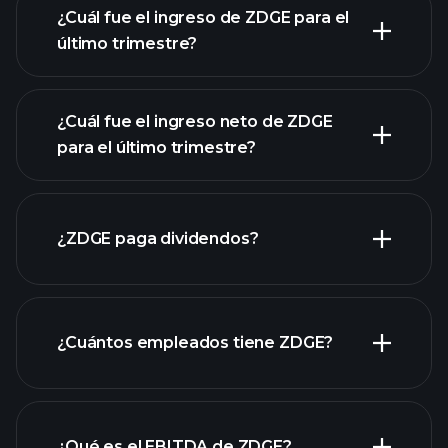
¿Cuál fue el ingreso de ZDGE para el
último trimestre?
¿Cuál fue el ingreso neto de ZDGE
para el último trimestre?
las ganancias de
ZDGE
informes
¿ZDGE paga dividendos?
financieros de ZDGE
informes financieros de ZDGE
¿Cuántos empleados tiene ZDGE?
¿Qué es el EBITDA de ZDGE?