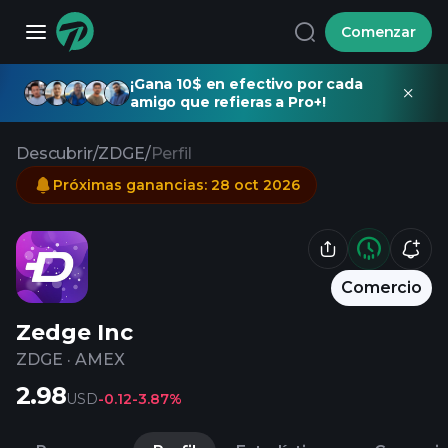
Comenzar
¡Gana 10$ en efectivo por cada
amigo que refieras a Pro+!
Descubrir
/
ZDGE
/
Perfil
Próximas ganancias
:
28 oct 2026
Comercio
Zedge Inc
ZDGE
·
AMEX
2.98
USD
-0.12
-3.87%