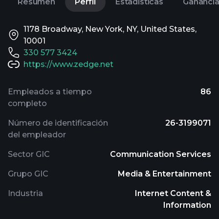
Resumen
Perfil
Estadísticas
Gananci
1178 Broadway, New York, NY, United States,
10001
330 577 3424
https://www.zedge.net
Empleados a tiempo
86
completo
Número de identificación
26-3199071
del empleador
Sector GIC
Communication Services
Grupo GIC
Media & Entertainment
Industria
Internet Content &
Information