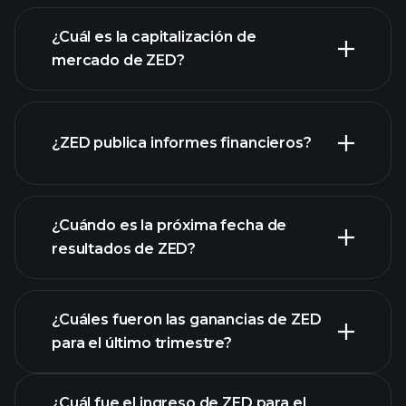
gráfico de ZED
¿Cuál es la capitalización de
mercado de ZED?
¿ZED publica informes financieros?
nuestra lista de acciones
los estados financieros
de ZED
¿Cuándo es la próxima fecha de
resultados de ZED?
¿Cuáles fueron las ganancias de ZED
para el último trimestre?
Calendario de Resultados
¿Cuál fue el ingreso de ZED para el