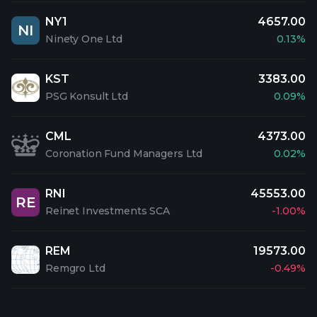
NY1
4657.00
NI
Ninety One Ltd
0.13%
KST
3383.00
PSG Konsult Ltd
0.09%
CML
4373.00
Coronation Fund Managers Ltd
0.02%
RNI
45553.00
RE
Reinet Investments SCA
-1.00%
REM
19573.00
Remgro Ltd
-0.49%