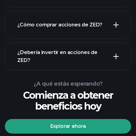
empleadores más grandes
¿Cómo comprar acciones de ZED?
informes financieros
¿Debería invertir en acciones de
ZED?
¿A qué estás esperando?
Comienza a obtener
beneficios hoy
Playtrade Tournaments
corredor recomendado
Explorar ahora