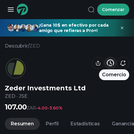
Comenzar
¡Gana 10$ en efectivo por cada
amigo que refieras a Pro+!
Descubrir
/
ZED
Comercio
Zeder Investments Ltd
ZED
·
JSE
107.00
ZAR
-4.00
-3.60%
Resumen
Perfil
Estadísticas
Gananci