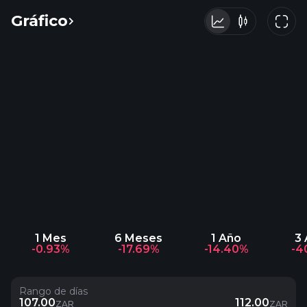
Gráfico
1 Mes
6 Meses
1 Año
3
-0.93%
-17.69%
-14.40%
-4
Rango de días
107.00
112.00
ZAR
ZAR