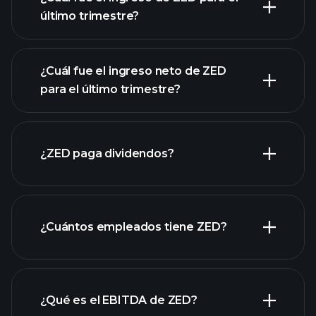
último trimestre?
¿Cuál fue el ingreso neto de ZED
las
para el último trimestre?
ganancias de ZED
informes financieros de ZED
¿ZED paga dividendos?
informes financieros de ZED
¿Cuántos empleados tiene ZED?
acciones de alto dividendo
¿Qué es el EBITDA de ZED?