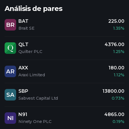
Análisis de pares
BAT
225.00
BR
Brait SE
1.35%
QLT
4376.00
Quilter PLC
1.25%
AXX
180.00
AR
Araxi Limited
1.12%
SBP
13800.00
SA
Sabvest Capital Ltd
0.73%
N91
4865.00
NI
Ninety One PLC
0.19%