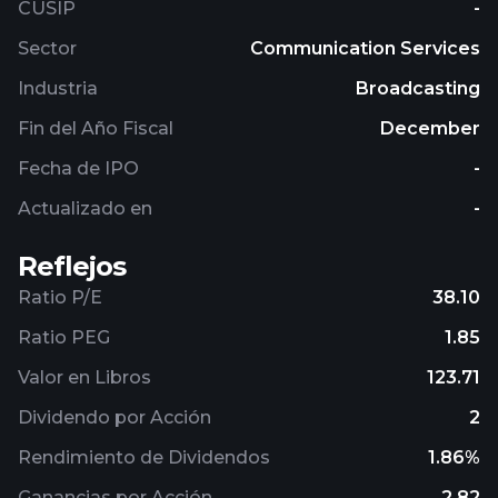
CUSIP
-
distributes movies through Zee Studios and Zee
Plex; publishes music through Zee Music CO;
Sector
Communication Services
operates Zee5 OTT platform; act as a space selling
Industria
Broadcasting
agent for other satellite television channels; and
sells media content, which include programs/film
Fin del Año Fiscal
December
rights/feeds/music rights. The company was
Fecha de IPO
-
formerly known as Zee Telefilms Limited and
changed its name to Zee Entertainment
Actualizado en
-
Enterprises Limited in January 2007. Zee
Entertainment Enterprises Limited was
Reflejos
incorporated in 1982 and is based in Mumbai, India.
Ratio P/E
38.10
Ratio PEG
1.85
Valor en Libros
123.71
Dividendo por Acción
2
Rendimiento de Dividendos
1.86%
Ganancias por Acción
2.82