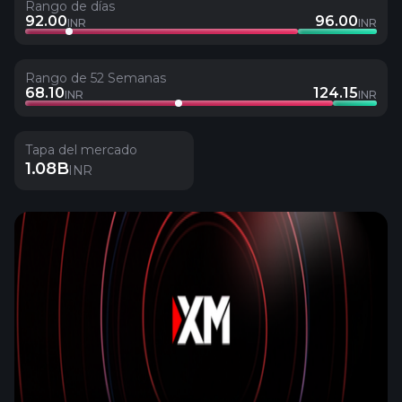
Rango de días
92.00
96.00
INR
INR
Rango de 52 Semanas
68.10
124.15
INR
INR
Tapa del mercado
1.08B
INR