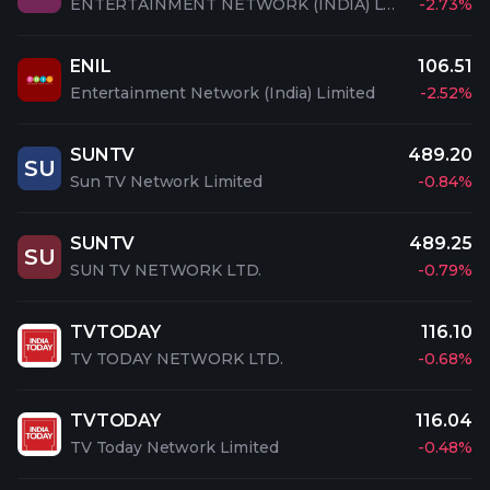
ENTERTAINMENT NETWORK (INDIA) LTD.
-2.73%
ENIL
106.51
Entertainment Network (India) Limited
-2.52%
SUNTV
489.20
SU
Sun TV Network Limited
-0.84%
SUNTV
489.25
SU
SUN TV NETWORK LTD.
-0.79%
TVTODAY
116.10
TV TODAY NETWORK LTD.
-0.68%
TVTODAY
116.04
TV Today Network Limited
-0.48%