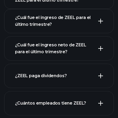
ZEEL para el último trimestre?
Calendario de Resultados
¿Cuál fue el ingreso de ZEEL para el
último trimestre?
¿Cuál fue el ingreso neto de ZEEL
para el último trimestre?
las
ganancias de ZEEL
informes financieros
¿ZEEL paga dividendos?
de ZEEL
informes financieros de ZEEL
¿Cuántos empleados tiene ZEEL?