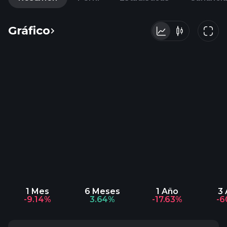
Gráfico
1 Mes
6 Meses
1 Año
3
-9.14%
3.64%
-17.63%
-6