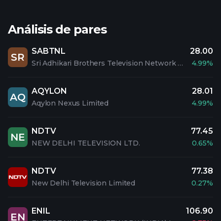
Análisis de pares
SABTNL
28.00
SR
Sri Adhikari Brothers Television Network Limited
4.99%
AQYLON
28.01
AQ
Aqylon Nexus Limited
4.99%
NDTV
77.45
NE
NEW DELHI TELEVISION LTD.
0.65%
NDTV
77.38
New Delhi Television Limited
0.27%
ENIL
106.90
EN