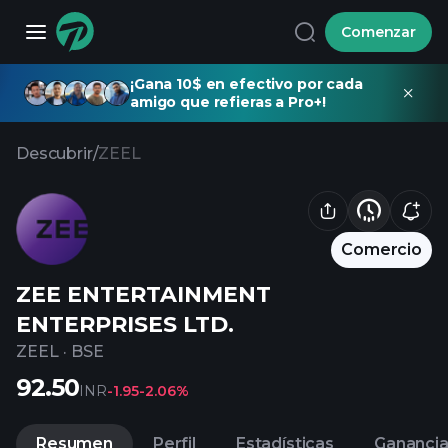
Comenzar
¡Gana 10$ en efectivo por cada
amigo que refieras a Pro+!
Descubrir
/
ZEEL
Comercio
ZEE ENTERTAINMENT
ENTERPRISES LTD.
ZEEL
·
BSE
92.50
INR
-1.95
-2.06%
Resumen
Perfil
Estadísticas
Gananci