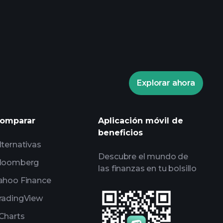
Playtrade
corredor recomendado
Explorar ahora
Playtrade
informes diarios de mercado
listas de seguimiento
omparar
Aplicación móvil de
beneficios
expertos
carteras de
lternativas
Descubre el mundo de
loomberg
las finanzas en tu bolsillo
ahoo Finance
radingView
Charts