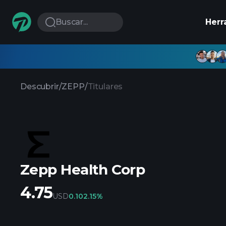
Buscar...
Herr
Descubrir
/
ZEPP
/
Titulares
Zepp Health Corp
4.75
USD
0.10
2.15%