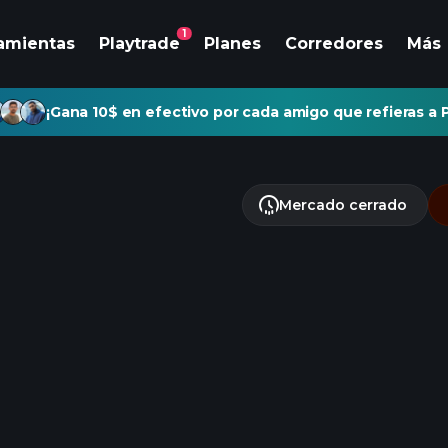
1
amientas
Playtrade
Planes
Corredores
Más
¡Gana 10$ en efectivo por cada amigo que refieras a P
Mercado cerrado