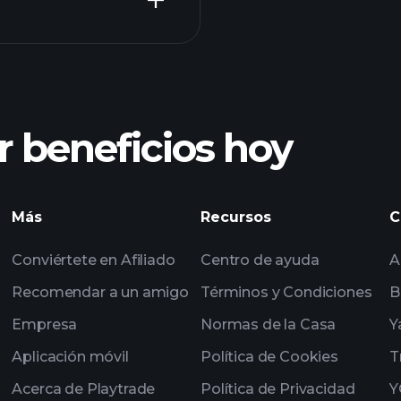
Tournaments
 beneficios hoy
Tournaments
impulsados por IA
Más
Recursos
C
seleccionadas por 
Conviértete en Afiliado
Centro de ayuda
A
multimillonarios
Recomendar a un amigo
Términos y Condiciones
B
Empresa
Normas de la Casa
Y
Aplicación móvil
Política de Cookies
T
Acerca de Playtrade
Política de Privacidad
Y