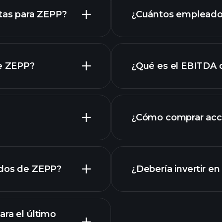
financieros de ZEP
stas para ZEPP?
¿Cuántos empleado
de ZEPP?
¿Qué es el EBITDA
empleadores más 
cciones
¿Cómo comprar acc
os de ZEPP
financieros
ados de ZEPP?
¿Debería invertir e
ra el último