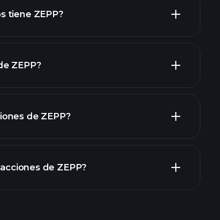
P
acciones de alto dividendo
s tiene ZEPP?
 de ZEPP?
grandes
iones de ZEPP?
informes
n acciones de ZEPP?