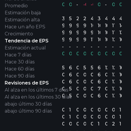
0.03%
0.14%
-
-0.09%
-0.14%
0.14%
-
0.15%
0.31
Promedio
Estimación baja
3
5
2
2
4
3
4
4
4
Estimación alta
9.4B
9.7B
9.7B
9.6B
10.2B
10.2B
10.6B
11.6B
14.8
Hace un año EPS
9.1B
9.5B
9.7B
9.4B
9.8B
10B
10.2B
11.2B
13.4
Crecimiento
9.6B
9.9B
9.7B
9.8B
11.1B
10.3B
10.9B
12B
16.6B
Tendencia de EPS
-
-
-
-
-
-
-
-
-
Estimación actual
0.06%
0.03%
0.03%
0.06%
0.07%
0.07%
0.10%
0.15%
0.27
Hace 7 días
Hace 30 días
54.00
61.08
0
52.60
56.40
68.79
12.30
12.99
16.96
Hace 60 días
0
60.33
0
0
0
68.86
0
13.36
16.59
Hace 90 días
0
60.38
0
0
0
68.86
0
13.36
16.59
Revisiones de EPS
0
57.92
0
0
0
70.03
0
13.43
16.75
Al alza en los últimos 7 días
0
57.92
0
0
0
62.06
0
13.43
16.75
Al alza en los últimos 30 días
abajo último 30 días
0
1
0
0
0
0
0
0
1
abajo último 90 días
0
1
0
0
0
0
0
0
1
0
0
0
0
0
1
0
2
1
-
-
-
-
-
-
-
-
-