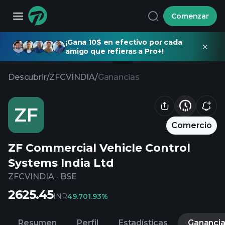
Comenzar
¡Gana 10$ en efectivo por cada
amigo que refieras a Pro+!
Descubrir
/
ZFCVINDIA
/
Ganancias
ZF
Comercio
ZF Commercial Vehicle Control
Systems India Ltd
ZFCVINDIA
·
BSE
2625.45
INR
49.70
1.93%
Resumen
Perfil
Estadísticas
Gananci