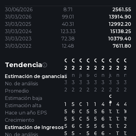
30/06/2026
8.71
2561.55
31/03/2026
99.01
13914.90
31/03/2025
40.31
12992.20
31/03/2024
123.33
15138.25
31/03/2023
72.38
10379.40
31/03/2022
12.48
7611.80
Q3
Q4
Q1
Q2
Q3
Q4
Q1
Q4
Q4
Tendencia
25
25
26
26
26
26
27
27
28
dic
mar
jun
sep
dic
mar
jun
mar
mar
Estimación de ganancias
31’
31’
30’
30’
31’
31’
30’
31’
31’
No. de análisis
24
25
25
25
25
26
26
27
28
Promedio
Cuarto
Estimación baja
anterior.
1
5
0
1
1
4
1
4
4
Estimación alta
54.00
61.08
0
52.60
56.40
68.79
12.30
12.99
16.96
Hace un año EPS
54.00
56.58
0
52.60
56.40
68.17
12.30
12.67
15.53
Crecimiento
54.00
63.15
0
52.60
56.40
69.75
12.30
13.49
20.12
Estimación de Ingresos
52.52
53.35
-
57.65
65.85
60.45
-
11.30
12.99
No. de análisis