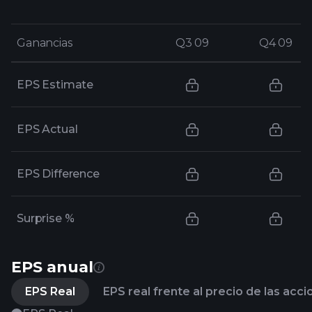
Ganancias
Ganancias
Q3 09
Q3 09
Q4 09
Q4 09
EPS Estimate
EPS Actual
EPS Difference
Surprise %
EPS anual
EPS Real
EPS real frente al precio de las acc