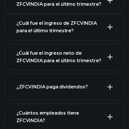
ZFCVINDIA para el último trimestre?
Calendario de Resultados
¿Cuál fue el ingreso de ZFCVINDIA
para el último trimestre?
¿Cuál fue el ingreso neto de
ZFCVINDIA para el último trimestre?
las ganancias de
ZFCVINDIA
informes
¿ZFCVINDIA paga dividendos?
financieros de ZFCVINDIA
informes financieros
¿Cuántos empleados tiene
de ZFCVINDIA
acciones de alto dividendo
ZFCVINDIA?