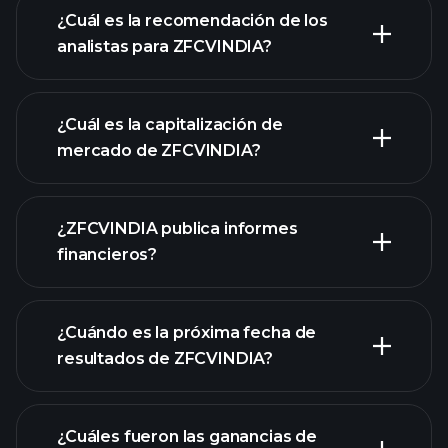
¿Cuál es la recomendación de los
analistas para ZFCVINDIA?
gráfico de
ZFCVINDIA
¿Cuál es la capitalización de
mercado de ZFCVINDIA?
¿ZFCVINDIA publica informes
nuestra lista de acciones
financieros?
los estados financieros
de ZFCVINDIA
¿Cuándo es la próxima fecha de
resultados de ZFCVINDIA?
¿Cuáles fueron las ganancias de