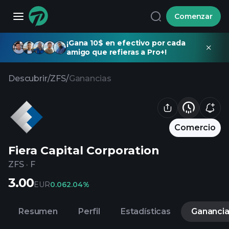
Comenzar
¡Gana 10$ en efectivo por cada
amigo que refieras a Pro+!
Descubrir
/
ZFS
/
Ganancias
Comercio
Fiera Capital Corporation
ZFS
·
F
3.00
EUR
0.06
2.04%
Resumen
Perfil
Estadísticas
Gananci