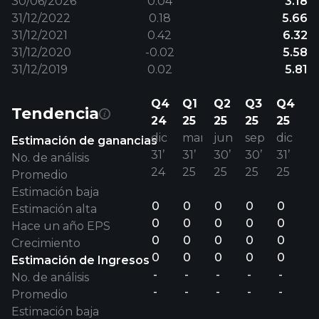
30/06/2026
0.04
3.18
31/12/2022
0.18
5.66
31/12/2021
0.42
6.32
31/12/2020
-0.02
5.58
31/12/2019
0.02
5.81
Q4
Q1
Q2
Q3
Q4
Tendencia
24
25
25
25
25
dic
mar
jun
sep
dic
Estimación de ganancias
31’
31’
30’
30’
31’
No. de análisis
24
25
25
25
25
Promedio
Estimación baja
0
0
0
0
0
Estimación alta
0
0
0
0
0
Hace un año EPS
0
0
0
0
0
Crecimiento
0
0
0
0
0
Estimación de Ingresos
-
-
-
-
-
No. de análisis
-
-
-
-
-
Promedio
Estimación baja