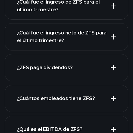
¿Cuál fue el ingreso de ZFS para el
último trimestre?
¿Cuál fue el ingreso neto de ZFS para
el último trimestre?
las ganancias de ZFS
informes
¿ZFS paga dividendos?
financieros de ZFS
informes financieros de ZFS
¿Cuántos empleados tiene ZFS?
¿Qué es el EBITDA de ZFS?