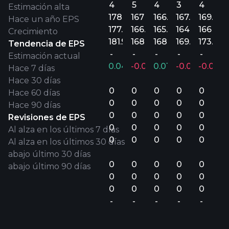
4
5
4
3
4
Estimación alta
178.7M
167M
166.8M
167.2M
169.6M
Hace un año EPS
177.2M
166.3M
165.2M
164.1M
166M
Crecimiento
181.9M
168M
168.5M
169.4M
173.5M
Tendencia de EPS
-
-
-
-
-
Estimación actual
0.04%
-0.01%
0.01%
-0.03%
-0.01%
Hace 7 días
Hace 30 días
0
0
0
0
0
Hace 60 días
0
0
0
0
0
Hace 90 días
0
0
0
0
0
Revisiones de EPS
0
0
0
0
0
Al alza en los últimos 7 días
0
0
0
0
0
Al alza en los últimos 30 días
abajo último 30 días
0
0
0
0
0
abajo último 90 días
0
0
0
0
0
0
0
0
0
0
-
-
-
-
-