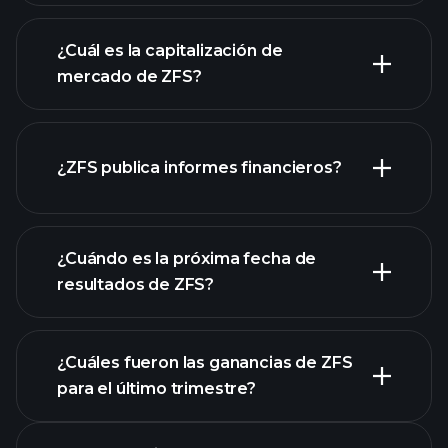
gráfico de ZFS
¿Cuál es la capitalización de
mercado de ZFS?
¿ZFS publica informes financieros?
nuestra lista de acciones
los estados financieros
de ZFS
¿Cuándo es la próxima fecha de
resultados de ZFS?
¿Cuáles fueron las ganancias de ZFS
para el último trimestre?
Calendario de Resultados