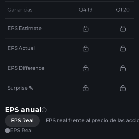
Ganancias
Ganancias
Q4 19
Q4 19
Q1 20
Q1 20
EPS Estimate
EPS Actual
EPS Difference
Surprise %
EPS anual
EPS Real
EPS real frente al precio de las acc
EPS Real