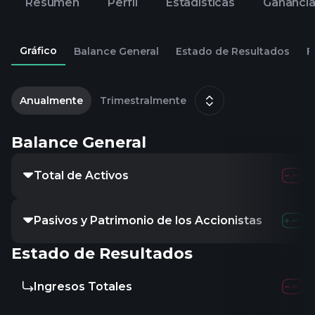
Resumen
Perfil
Estadísticas
Gananci
Gráfico
Balance General
Estado de Resultados
F
1
Anualmente
Trimestralmente
Balance General
Total de Activos
Pasivos y Patrimonio de los Accionistas
Estado de Resultados
Ingresos Totales