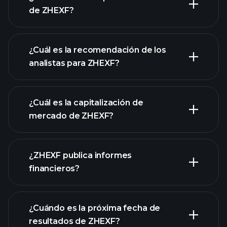
de ZHEXF?
¿Cuál es la recomendación de los
analistas para ZHEXF?
gráfico de
ZHEXF
¿Cuál es la capitalización de
mercado de ZHEXF?
¿ZHEXF publica informes
nuestra lista de acciones
financieros?
los estados financieros
de ZHEXF
¿Cuándo es la próxima fecha de
resultados de ZHEXF?