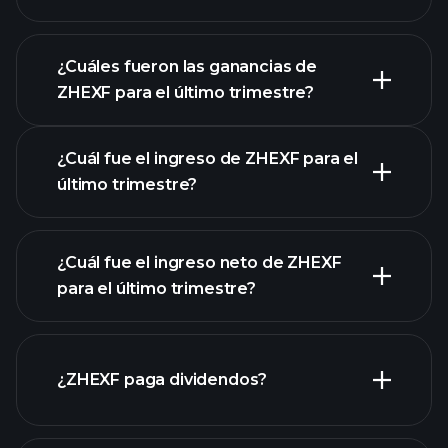
¿Cuáles fueron las ganancias de
ZHEXF para el último trimestre?
Calendario de Resultados
¿Cuál fue el ingreso de ZHEXF para el
último trimestre?
¿Cuál fue el ingreso neto de ZHEXF
las
para el último trimestre?
ganancias de ZHEXF
informes financieros
¿ZHEXF paga dividendos?
de ZHEXF