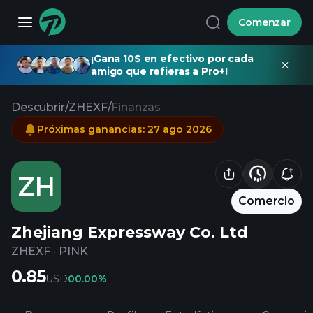
Comenzar
¡Gana 10$ en efectivo por cada
amigo que refieras a Pro+!
Descubrir
/
ZHEXF
/
Finanzas
Próximas ganancias
:
27 ago 2026
ZH
Comercio
Zhejiang Expressway Co. Ltd
ZHEXF
·
PINK
0.85
USD
0
0.00%