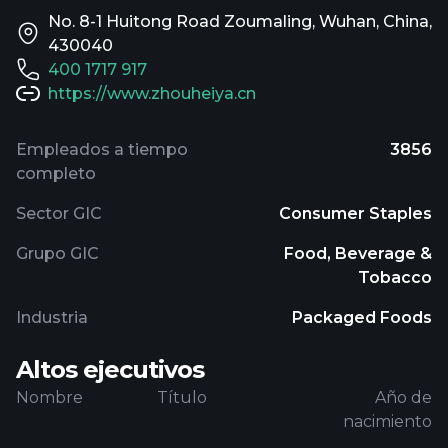
No. 8-1 Huitong Road Zoumaling, Wuhan, China,
430040
400 1717 917
https://www.zhouheiya.cn
Empleados a tiempo
3856
completo
Sector GIC
Consumer Staples
Grupo GIC
Food, Beverage &
Tobacco
Industria
Packaged Foods
Altos ejecutivos
Nombre
Título
Año de
nacimiento