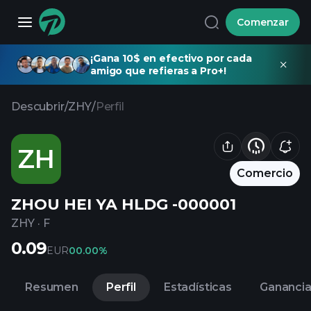
Comenzar
¡Gana 10$ en efectivo por cada
amigo que refieras a Pro+!
Descubrir
/
ZHY
/
Perfil
ZH
Comercio
ZHOU HEI YA HLDG -000001
ZHY
·
F
0.09
EUR
0
0.00%
Resumen
Perfil
Estadísticas
Gananci