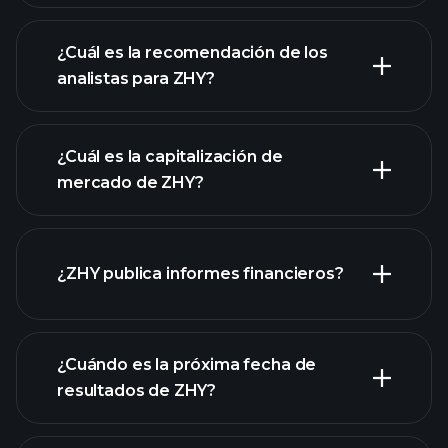
¿Cuál es la recomendación de los
analistas para ZHY?
gráfico de ZHY
¿Cuál es la capitalización de
mercado de ZHY?
¿ZHY publica informes financieros?
nuestra lista de acciones
los estados financieros
de ZHY
¿Cuándo es la próxima fecha de
resultados de ZHY?