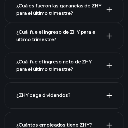
¿Cuáles fueron las ganancias de ZHY
para el último trimestre?
Calendario de Resultados
¿Cuál fue el ingreso de ZHY para el
último trimestre?
¿Cuál fue el ingreso neto de ZHY
las
para el último trimestre?
ganancias de ZHY
informes financieros de ZHY
¿ZHY paga dividendos?
informes financieros
de ZHY
¿Cuántos empleados tiene ZHY?