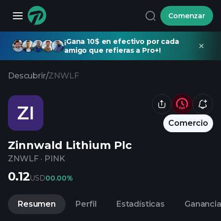
Comenzar
¡Gana 10$ en efectivo por cada
amigo que refieras a Pro+!
Descubrir
/
ZNWLF
ZI
Comercio
Zinnwald Lithium Plc
ZNWLF
·
PINK
0.12
USD
0
0.00%
Resumen
Perfil
Estadísticas
Gananci