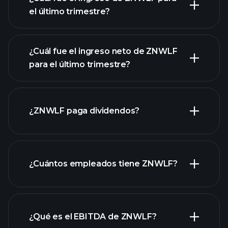
el último trimestre?
¿Cuál fue el ingreso neto de ZNWLF
para el último trimestre?
las ganancias de ZNWLF
informes financieros
de ZNWLF
¿ZNWLF paga dividendos?
informes financieros de ZNWLF
¿Cuántos empleados tiene ZNWLF?
acciones de alto dividendo
¿Qué es el EBITDA de ZNWLF?