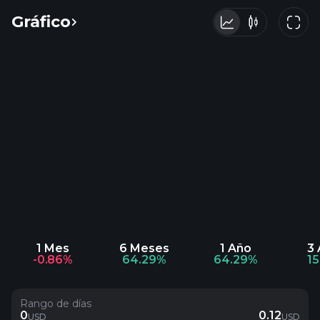
Gráfico
1 Mes
6 Meses
1 Año
3
-0.86%
64.29%
64.29%
1
Rango de días
0
0.12
USD
USD