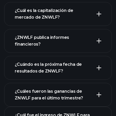
gráfico de
ZNWLF
¿Cuál es la capitalización de
mercado de ZNWLF?
¿ZNWLF publica informes
nuestra lista de acciones
financieros?
los estados financieros
de ZNWLF
¿Cuándo es la próxima fecha de
resultados de ZNWLF?
¿Cuáles fueron las ganancias de
ZNWLF para el último trimestre?
Calendario de Resultados
¿Cuál fue el ingreso de ZNWLF para